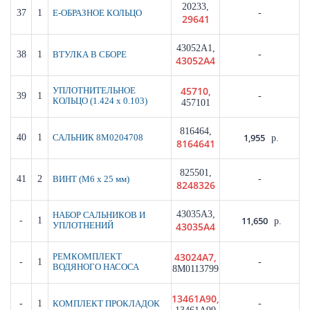
20233,
37
1
-
Е-ОБРАЗНОЕ КОЛЬЦО
29641
43052A1,
38
1
-
ВТУЛКА В СБОРЕ
43052A4
45710,
УПЛОТНИТЕЛЬНОЕ
39
1
-
КОЛЬЦО (1.424 x 0.103)
457101
816464,
1,955
40
1
САЛЬНИК 8M0204708
р.
8164641
825501,
41
2
-
ВИНТ (M6 x 25 мм)
8248326
43035A3,
НАБОР САЛЬНИКОВ И
11,650
-
1
р.
43035A4
УПЛОТНЕНИЙ
43024A7,
РЕМКОМПЛЕКТ
-
1
-
ВОДЯНОГО НАСОСА
8M0113799
13461A90,
-
1
-
КОМПЛЕКТ ПРОКЛАДОК