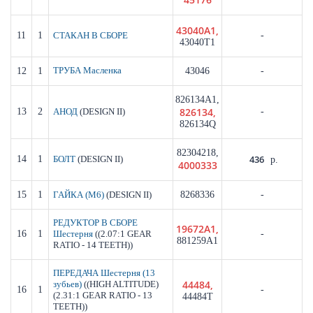
43040A1,
11
1
-
СТАКАН В СБОРЕ
43040T1
12
1
ТРУБА Масленка
43046
-
826134A1,
826134,
13
2
(DESIGN II)
-
АНОД
826134Q
82304218,
436
14
1
(DESIGN II)
БОЛТ
р.
4000333
15
1
(DESIGN II)
8268336
-
ГАЙКА (M6)
РЕДУКТОР В СБОРЕ
19672A1,
16
1
((2.07:1 GEAR
-
Шестерня
881259A1
RATIO - 14 TEETH))
ПЕРЕДАЧА Шестерня (13
44484,
((HIGH ALTITUDE)
зубьев)
16
1
-
(2.31:1 GEAR RATIO - 13
44484T
TEETH))