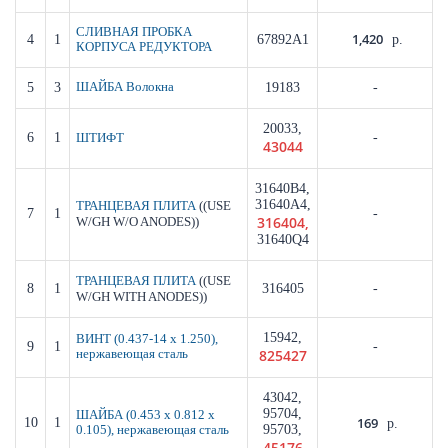
СЛИВНАЯ ПРОБКА
1,420
4
1
67892A1
р.
КОРПУСА РЕДУКТОРА
5
3
ШАЙБА Волокна
19183
-
20033,
6
1
-
ШТИФТ
43044
31640B4,
31640A4,
((USE
ТРАНЦЕВАЯ ПЛИТА
7
1
-
316404,
W/GH W/O ANODES))
31640Q4
((USE
ТРАНЦЕВАЯ ПЛИТА
8
1
316405
-
W/GH WITH ANODES))
15942,
ВИНТ (0.437-14 x 1.250),
9
1
-
825427
нержавеющая сталь
43042,
95704,
ШАЙБА (0.453 x 0.812 x
169
10
1
р.
95703,
0.105), нержавеющая сталь
45176