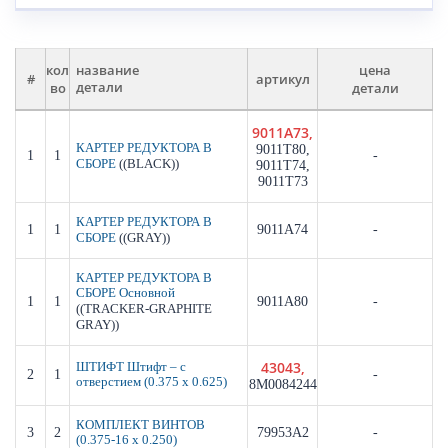
кол
цена
название
#
артикул
во
детали
детали
9011A73,
КАРТЕР РЕДУКТОРА В
9011T80,
1
1
-
((BLACK))
СБОРЕ
9011T74,
9011T73
КАРТЕР РЕДУКТОРА В
1
1
9011A74
-
((GRAY))
СБОРЕ
КАРТЕР РЕДУКТОРА В
СБОРЕ Основной
1
1
9011A80
-
((TRACKER-GRAPHITE
GRAY))
43043,
ШТИФТ Штифт – с
2
1
-
отверстием (0.375 x 0.625)
8M0084244
КОМПЛЕКТ ВИНТОВ
3
2
79953A2
-
(0.375-16 x 0.250)