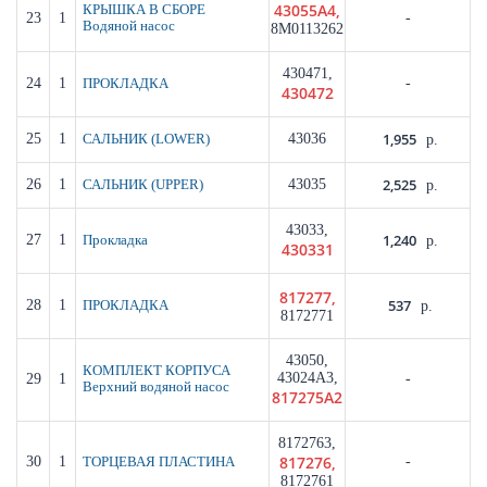
43055A4,
КРЫШКА В СБОРЕ
23
1
-
Водяной насос
8M0113262
430471,
24
1
-
ПРОКЛАДКА
430472
1,955
25
1
43036
САЛЬНИК (LOWER)
р.
2,525
26
1
43035
САЛЬНИК (UPPER)
р.
43033,
1,240
27
1
Прокладка
р.
430331
817277,
537
28
1
ПРОКЛАДКА
р.
8172771
43050,
КОМПЛЕКТ КОРПУСА
43024A3,
29
1
-
Верхний водяной насос
817275A2
8172763,
817276,
30
1
-
ТОРЦЕВАЯ ПЛАСТИНА
8172761