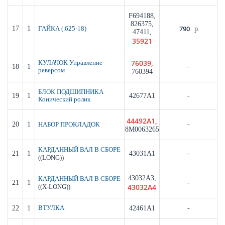
F694188,
826375,
790
17
1
ГАЙКА (.625-18)
р.
47411,
35921
76039,
КУЛАЧОК Управление
18
1
-
реверсом
760394
БЛОК ПОДШИПНИКА
19
1
42677A1
-
Конический ролик
44492A1,
20
1
-
НАБОР ПРОКЛАДОК
8M0063265
КАРДАННЫЙ ВАЛ В СБОРЕ
21
1
43031A1
-
((LONG))
43032A3,
КАРДАННЫЙ ВАЛ В СБОРЕ
21
1
-
43032A4
((X-LONG))
22
1
ВТУЛКА
42461A1
-