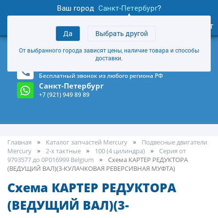
Ваш город
Санкт-Петербург
?
0
Личный кабинет
Да
Выбрать другой
товаров
+7 (921) 949 89 89
От выбранного города зависят цены, наличие товара и способы
Магазин и склад в Санкт-Петербурге
(Карта)
доставки.
8-800-555-85-81
Бесплатный звонок из любого региона РФ
Санкт-Петербург
+7 (921) 949 89 89
Главная
Каталог запчастей Mercury
Подвесные двигатели
Mercury
2-х тактные
100 (4 цилиндра)
Серия от
9793577 до 0P016999 Belgium
Cхема КАРТЕР РЕДУКТОРА
(ВЕДУЩИЙ ВАЛ)(3-КУЛАЧКОВАЯ РЕВЕРСИВНАЯ МУФТА)
Cхема КАРТЕР РЕДУКТОРА
(ВЕДУЩИЙ ВАЛ)(3-