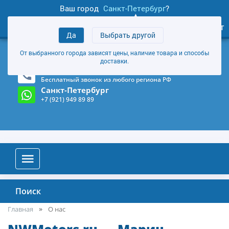
Ваш город
Санкт-Петербург
?
0
Личный кабинет
Да
Выбрать другой
товаров
+7 (921) 949 89 89
От выбранного города зависят цены, наличие товара и способы
Магазин и склад в Санкт-Петербурге
(Карта)
доставки.
8-800-555-85-81
Бесплатный звонок из любого региона РФ
Санкт-Петербург
+7 (921) 949 89 89
Поиск
Главная
О нас