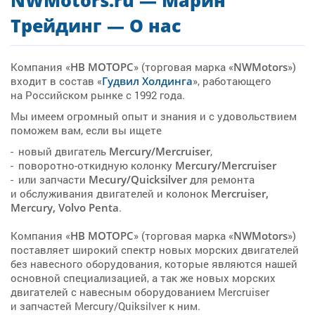
NWMotors.ru — Марин
Трейдинг — О нас
Компания «
НВ МОТОРС
» (торговая марка «
NWMotors
»)
входит в состав «
Гудвил Холдинга
», работающего
на Российском рынке с 1992 года.
Мы имеем огромный опыт и знания и с удовольствием
поможем вам, если вы ищете
новый двигатель
Mercury/Mercruiser
,
поворотно-откидную колонку
Mercury/Mercruiser
или запчасти
Mecury/Quicksilver
для ремонта
и обслуживания двигателей и колонок
Mercruiser,
Mercury, Volvo Penta
.
Компания «
НВ МОТОРС
» (торговая марка «
NWMotors
»)
поставляет широкий спектр новых морских двигателей
без навесного оборудования, которые являются нашей
основной специализацией, а так же новых морских
двигателей с навесным оборудованием Mercruiser
и запчастей Mercury/Quiksilver к ним.