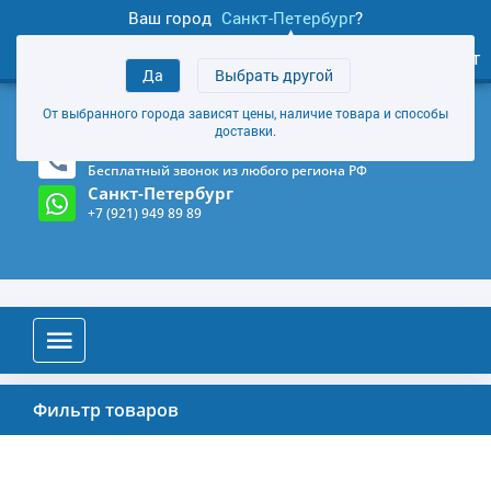
Ваш город
Санкт-Петербург
?
0
Личный кабинет
Да
Выбрать другой
товаров
+7 (921) 949 89 89
От выбранного города зависят цены, наличие товара и способы
Магазин и склад в Санкт-Петербурге
(Карта)
доставки.
8-800-555-85-81
Бесплатный звонок из любого региона РФ
Санкт-Петербург
+7 (921) 949 89 89
Фильтр товаров