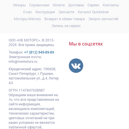
Обзоры
Справочник
Оплата
Доставка
Сервис
Контакты
О нас
Инструкции
Запчасти
Каталог Quicksilver
Моторы Mercury
Возврат и обмен товара
Запрос запчастей
Запись на сервис
ООО
«НВ МОТОРС»
.
© 2013-
Мы в соцсетях
2026. Все права защищены.
Телефон:
+7 (812) 949-89-89
Электронная почта:
info@nwmotors.ru
Юридический адрес:
196608
,
Санкт-Петербург,
г.Пушкин
,
Автомобильная ул., д.4, Литер
А3
ОГРН 1147847038987
Обращаем ваше внимание на
то, что вся представленная на
сайте информация,
касающаяся комплектаций,
технических характеристик,
цветовых сочетаний ни при
каких условиях не является
публичной офертой,