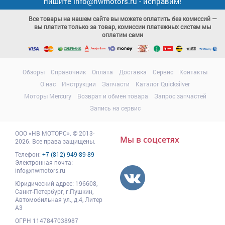
пишите info@nwmotors.ru - исправим!
Все товары на нашем сайте вы можете оплатить без комиссий —
вы платите только за товар, комиссии платежных систем мы
оплатим сами
Обзоры
Справочник
Оплата
Доставка
Сервис
Контакты
О нас
Инструкции
Запчасти
Каталог Quicksilver
Моторы Mercury
Возврат и обмен товара
Запрос запчастей
Запись на сервис
ООО
«НВ МОТОРС»
.
© 2013-
Мы в соцсетях
2026. Все права защищены.
Телефон:
+7 (812) 949-89-89
Электронная почта:
info@nwmotors.ru
Юридический адрес:
196608
,
Санкт-Петербург,
г.Пушкин
,
Автомобильная ул., д.4, Литер
А3
ОГРН 1147847038987