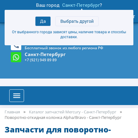
Ваш город
Санкт-Петербург
?
0
Личный кабинет
Да
Выбрать другой
товаров
+7 (921) 949 89 89
От выбранного города зависят цены, наличие товара и способы
Магазин и склад в Санкт-Петербурге
(Карта)
доставки.
8-800-555-85-81
Бесплатный звонок из любого региона РФ
Санкт-Петербург
+7 (921) 949 89 89
Главная
Каталог запчастей Mercury - Санкт-Петербург
Поворотно-откидная колонка Alpha/Bravo - Санкт-Петербург
Запчасти для поворотно-