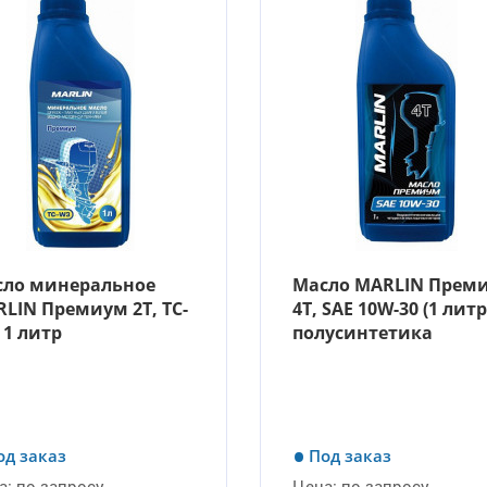
сло минеральное
Масло MARLIN Прем
LIN Премиум 2Т, TC-
4Т, SAE 10W-30 (1 литр
 1 литр
полусинтетика
од заказ
Под заказ
а:
по запросу
Цена:
по запросу