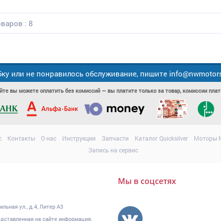
варов : 8
ку или не понравилось обслуживание, пишите info@nwmotors.
йте вы можете оплатить без комиссий — вы платите только за товар, комиссии пл
с
Контакты
О нас
Инструкции
Запчасти
Каталог Quicksilver
Моторы M
Запись на сервис
Мы в соцсетях
льная ул., д.4, Литер А3
едставленная на сайте информация,