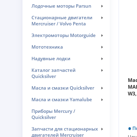
Лодочные моторы Parsun
Стационарные двигатели
Mercruiser / Volvo Penta
Электромоторы Motorguide
Мототехника
Надувные лодки
Каталог запчастей
Quicksilver
Ма
MAR
Масла и смазки Quicksilver
W3,
Масла и смазки Yamalube
Приборы Mercury /
Quicksilver
П
Запчасти для стационарных
двигателей Mercruiser
Цен