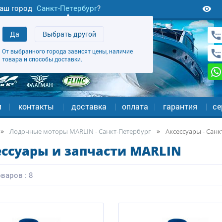
аш город
Санкт-Петербург
?
Да
Выбрать другой
От выбранного города зависят цены, наличие
товара и способы доставки.
и
контакты
доставка
оплата
гарантия
се
Лодочные моторы MARLIN - Санкт-Петербург
Аксессуары - Санк
ессуары и запчасти MARLIN
варов : 8