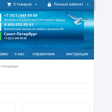
0 товаров
Личный кабинет
+7 (921) 949 89 89
Магазин и склад в Санкт-Петербурге
(Карта)
8-800-555-85-81
Бесплатный звонок из любого региона РФ
Санкт-Петербург
+7 (921) 949 89 89
рвис
о нас
справочник
инструкции
т-Петербург