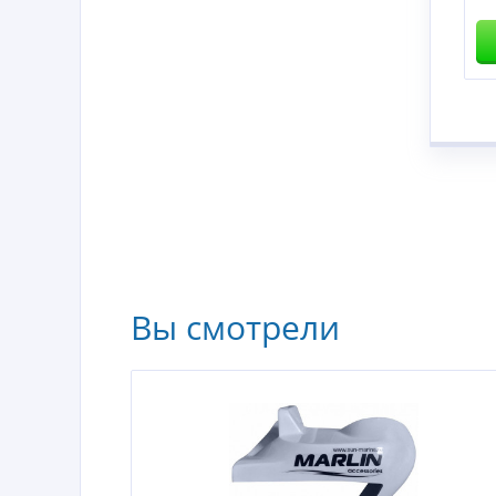
ить
Купить
Вы смотрели