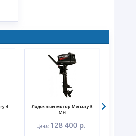
ry 4
Лодочный мотор Mercury 5
Лодочны
MH
128 400 р.
Цена:
Цен