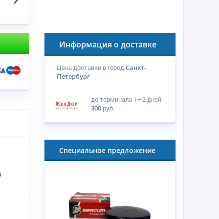
Информация о доставке
Цена доставки в город
Санкт-
Петербург
до терминала
1—2 дней
300
руб.
Специальное предложение
у
а