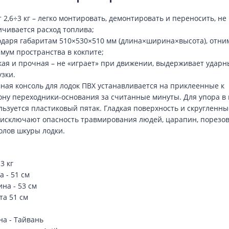
 2,6÷3 кг – легко монтировать, демонтировать и переносить, не
ичивается расход топлива;
одаря габаритам 510×530×510 мм (длина×ширина×высота), отни
мум пространства в кокпите;
кая и прочная – не «играет» при движении, выдерживает ударн
узки.
ная консоль для лодок ПВХ устанавливается на приклеенные к
ону переходники-основания за считанные минуты. Для упора в 
льзуется пластиковый пятак. Гладкая поверхность и скругленны
 исключают опасность травмирования людей, царапин, порезов
олов шкуры лодки.
 3 кг
 - 51 см
на - 53 см
та 51 см
на - Тайвань