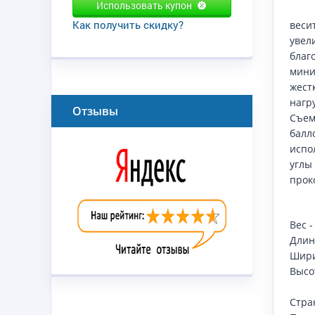
Использовать купон
Как получить скидку?
весит
увел
благ
мини
жест
нагр
Отзывы
Съем
балл
испо
углы
прок
Вес -
Длина
Шири
Высо
Стра