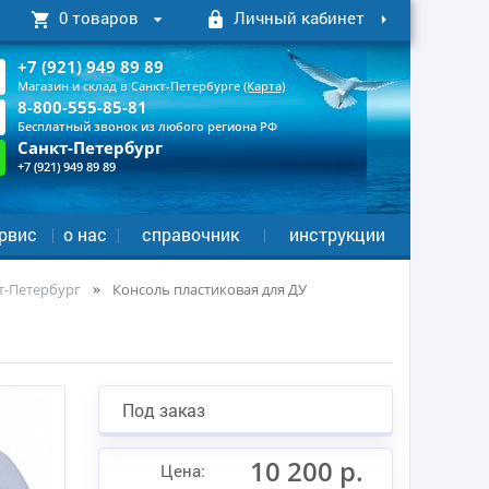
0 товаров
Личный кабинет
+7 (921) 949 89 89
Магазин и склад в Санкт-Петербурге
(Карта)
8-800-555-85-81
Бесплатный звонок из любого региона РФ
Санкт-Петербург
+7 (921) 949 89 89
рвис
о нас
справочник
инструкции
т-Петербург
Консоль пластиковая для ДУ
Под заказ
10 200 р.
Цена: