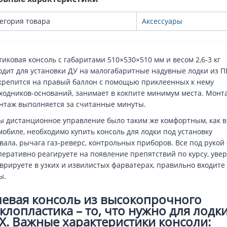
егория товара
Аксессуары
тиковая консоль с габаритами 510×530×510 мм и весом 2,6-3 кг
одит для установки ДУ на малогабаритные надувные лодки из П
крепится на правый баллон с помощью приклеенных к нему
ходников-оснований, занимает в кокпите минимум места. Монт
нтаж выполняется за считанные минуты.
ы дистанционное управление было таким же комфортным, как в
мобиле, необходимо купить консоль для лодки под установку
вала, рычага газ-реверс, контрольных приборов. Все под рукой 
перативно реагируете на появление препятствий по курсу, уве
врируете в узких и извилистых фарватерах, правильно входите 
ы.
левая консоль из высокопрочного
еклопластика – то, что нужно для лодк
Х. Важные характеристики консоли: