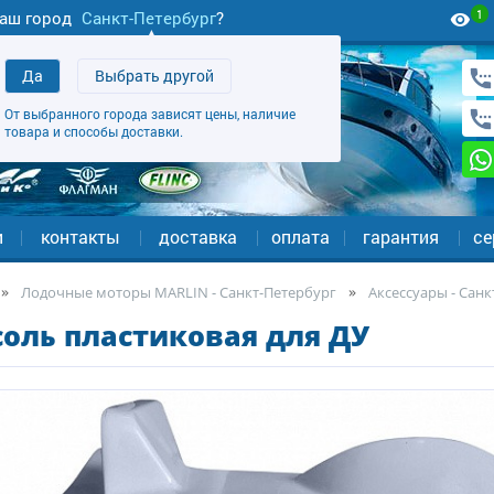
1
аш город
Санкт-Петербург
?
Да
Выбрать другой
От выбранного города зависят цены, наличие
товара и способы доставки.
и
контакты
доставка
оплата
гарантия
се
Лодочные моторы MARLIN - Санкт-Петербург
Аксессуары - Санк
соль пластиковая для ДУ