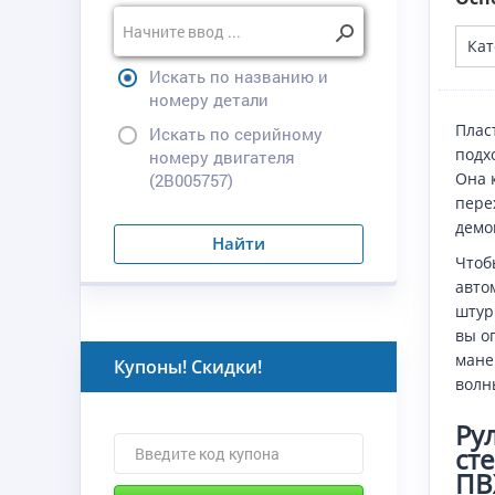
Кат
Искать по названию и
номеру детали
Плас
Искать по серийному
подх
номеру двигателя
Она 
(2B005757)
пере
демо
Найти
Чтоб
авто
штур
вы о
мане
Купоны! Скидки!
волн
Ру
ст
ПВ