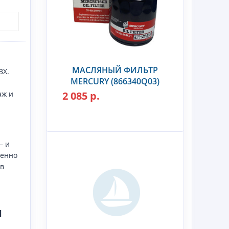
МАСЛЯНЫЙ ФИЛЬТР
ВХ.
MERCURY (866340Q03)
аж и
2 085 р.
– и
ренно
в
и