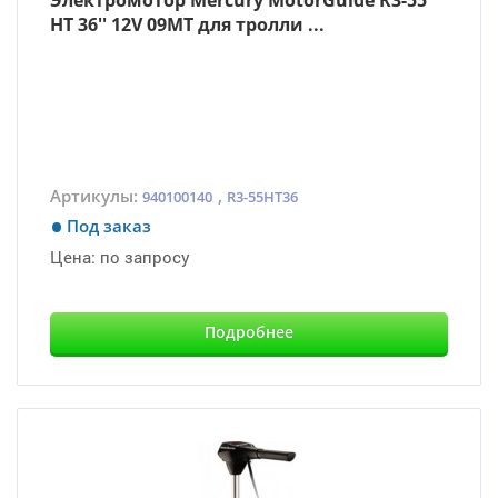
Электромотор Mercury MotorGuide R3-55
HT 36'' 12V 09MT для тролли ...
Артикулы:
,
940100140
R3-55HT36
Под заказ
Цена:
по запросу
Подробнее