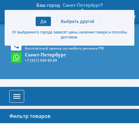
Ваш город
Санкт-Петербург
?
0
Личный кабинет
Да
Выбрать другой
товаров
+7 (921) 949 89 89
От выбранного города зависят цены, наличие товара и способы
Магазин и склад в Санкт-Петербурге
(Карта)
доставки.
8-800-555-85-81
Бесплатный звонок из любого региона РФ
Санкт-Петербург
+7 (921) 949 89 89
Фильтр товаров