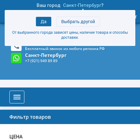
Ваш город
Санкт-Петербург
?
0
Личный кабинет
Да
Выбрать другой
товаров
+7 (921) 949 89 89
От выбранного города зависят цены, наличие товара и способы
Магазин и склад в Санкт-Петербурге
(Карта)
доставки.
8-800-555-85-81
Бесплатный звонок из любого региона РФ
Санкт-Петербург
+7 (921) 949 89 89
Фильтр товаров
ЦЕНА