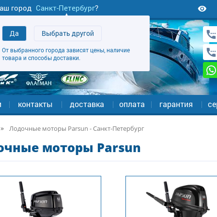
аш город
Санкт-Петербург
?
Да
Выбрать другой
От выбранного города зависят цены, наличие
товара и способы доставки.
и
контакты
доставка
оплата
гарантия
се
Лодочные моторы Parsun - Санкт-Петербург
очные моторы Parsun