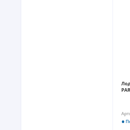
Ло
PAR
Арт
П