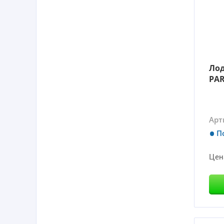
Ло
PAR
Арт
П
Цен