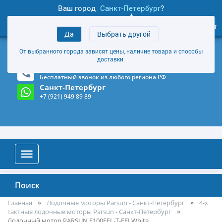
Ваш город
Санкт-Петербург
?
1
0
Личный кабинет
Да
Выбрать другой
товаров
+7 (921) 949 89 89
От выбранного города зависят цены, наличие товара и способы
Магазин и склад в Санкт-Петербурге
(Карта)
доставки.
8-800-555-85-81
Бесплатный звонок из любого региона РФ
Санкт-Петербург
+7 (921) 949 89 89
Поиск
Главная
Лодочные моторы Parsun - Санкт-Петербург
4-х
тактные лодочные моторы Parsun - Санкт-Петербург
Лодочный мотор PARSUN F100FEL-T-EFI White