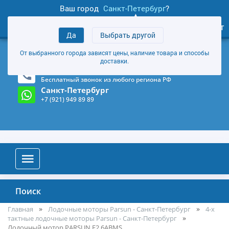
Ваш город
Санкт-Петербург
?
1
0
Личный кабинет
Да
Выбрать другой
товаров
+7 (921) 949 89 89
От выбранного города зависят цены, наличие товара и способы
Магазин и склад в Санкт-Петербурге
(Карта)
доставки.
8-800-555-85-81
Бесплатный звонок из любого региона РФ
Санкт-Петербург
+7 (921) 949 89 89
Поиск
Главная
Лодочные моторы Parsun - Санкт-Петербург
4-х
тактные лодочные моторы Parsun - Санкт-Петербург
Лодочный мотор PARSUN F2.6ABMS