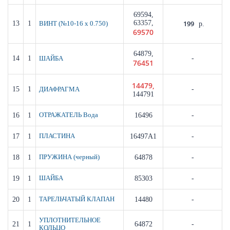
69594,
63357,
199
13
1
ВИНТ (№10-16 x 0.750)
р.
69570
64879,
14
1
-
ШАЙБА
76451
14479,
15
1
-
ДИАФРАГМА
144791
16
1
ОТРАЖАТЕЛЬ Вода
16496
-
17
1
ПЛАСТИНА
16497A1
-
18
1
ПРУЖИНА (черный)
64878
-
19
1
ШАЙБА
85303
-
20
1
ТАРЕЛЬЧАТЫЙ КЛАПАН
14480
-
УПЛОТНИТЕЛЬНОЕ
21
1
64872
-
КОЛЬЦО