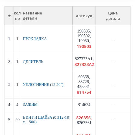
кол
цена
название
#
артикул
во
детали
детали
190505,
190502,
1
1
-
ПРОКЛАДКА
19050,
190503
827323A1,
2
1
-
ДЕЛИТЕЛЬ
827323A2
69668,
88726,
3
1
-
УПЛОТНЕНИЕ (12.50")
428381,
814754
4
4
ЗАЖИМ
814634
-
826356,
ВИНТ И ШАЙБА (0.312-18
5
20
-
x 1.500)
8263561