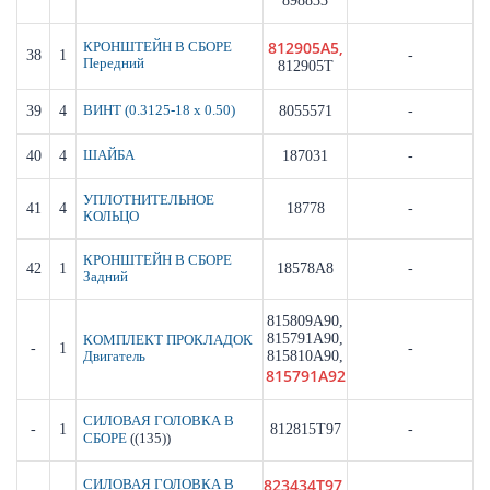
898833
812905A5,
КРОНШТЕЙН В СБОРЕ
38
1
-
Передний
812905T
39
4
ВИНТ (0.3125-18 x 0.50)
8055571
-
40
4
ШАЙБА
187031
-
УПЛОТНИТЕЛЬНОЕ
41
4
18778
-
КОЛЬЦО
КРОНШТЕЙН В СБОРЕ
42
1
18578A8
-
Задний
815809A90,
815791A90,
КОМПЛЕКТ ПРОКЛАДОК
-
1
-
815810A90,
Двигатель
815791A92
СИЛОВАЯ ГОЛОВКА В
-
1
812815T97
-
((135))
СБОРЕ
823434T97,
СИЛОВАЯ ГОЛОВКА В