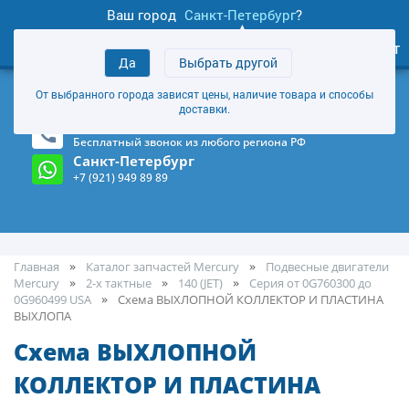
Ваш город
Санкт-Петербург
?
0
Личный кабинет
Да
Выбрать другой
товаров
+7 (921) 949 89 89
От выбранного города зависят цены, наличие товара и способы
Магазин и склад в Санкт-Петербурге
(Карта)
доставки.
8-800-555-85-81
Бесплатный звонок из любого региона РФ
Санкт-Петербург
+7 (921) 949 89 89
Главная
Каталог запчастей Mercury
Подвесные двигатели
Mercury
2-х тактные
140 (JET)
Серия от 0G760300 до
0G960499 USA
Cхема ВЫХЛОПНОЙ КОЛЛЕКТОР И ПЛАСТИНА
ВЫХЛОПА
Cхема ВЫХЛОПНОЙ
КОЛЛЕКТОР И ПЛАСТИНА