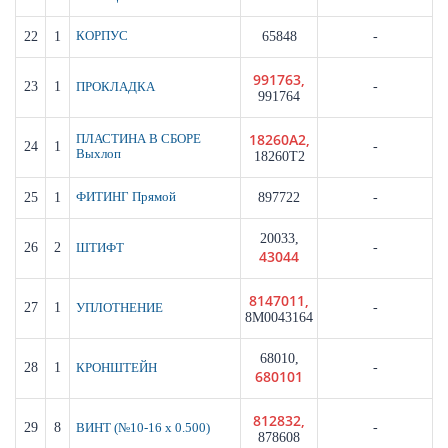
22
1
КОРПУС
65848
-
991763,
23
1
-
ПРОКЛАДКА
991764
18260A2,
ПЛАСТИНА В СБОРЕ
24
1
-
Выхлоп
18260T2
25
1
ФИТИНГ Прямой
897722
-
20033,
26
2
-
ШТИФТ
43044
8147011,
27
1
-
УПЛОТНЕНИЕ
8M0043164
68010,
28
1
-
КРОНШТЕЙН
680101
812832,
29
8
-
ВИНТ (№10-16 x 0.500)
878608