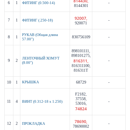
814430,
6
1
-
ФИТИНГ (0.500-14)
8144301
92007,
7
1
-
ФИТИНГ (.250-18)
920071
РУКАВ (Общая длина
8
1
830756109
-
57.00")
898101111,
898101275,
ЛЕНТОЧНЫЙ ХОМУТ
816311,
9
2
-
(8.00")
816311100,
816311T
10
1
КРЫШКА
68729
-
F2182,
37558,
11
4
-
ВИНТ (0.312-18 x 1.250)
53016,
74824
78690,
12
2
-
ПРОКЛАДКА
78690002