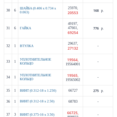
25970,
ШАЙБА (0.406 x 0.734 x
168
30
6
р.
20553
0.063)
49197,
47661,
776
31
6
ГАЙКА
р.
69254
29637,
32
1
-
ВТУЛКА
27132
19564,
УПЛОТНИТЕЛЬНОЕ
33
1
-
КОЛЬЦО
19564001
19565,
УПЛОТНИТЕЛЬНОЕ
34
1
-
КОЛЬЦО
19565002
275
35
1
66727
ВИНТ (0.312-18 x 1.250)
р.
36
1
ВИНТ (0.312-18 x 2.50)
68783
-
66725,
37
3
-
ВИНТ (0.375-16 x 3.50)