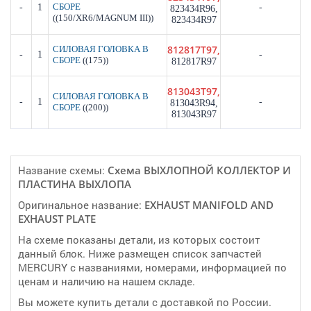
-
1
СБОРЕ
-
823434R96,
((150/XR6/MAGNUM III))
823434R97
812817T97,
СИЛОВАЯ ГОЛОВКА В
-
1
-
((175))
СБОРЕ
812817R97
813043T97,
СИЛОВАЯ ГОЛОВКА В
-
1
-
813043R94,
((200))
СБОРЕ
813043R97
Название схемы:
Cхема ВЫХЛОПНОЙ КОЛЛЕКТОР И
ПЛАСТИНА ВЫХЛОПА
Оригинальное название:
EXHAUST MANIFOLD AND
EXHAUST PLATE
На схеме показаны детали, из которых состоит
данный блок. Ниже размещен список запчастей
MERCURY с названиями, номерами, информацией по
ценам и наличию на нашем складе.
Вы можете купить детали с доставкой по России.