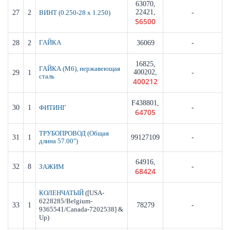
63070,
22421,
27
2
-
ВИНТ (0.250-28 x 1.250)
56500
28
2
ГАЙКА
36069
-
16825,
ГАЙКА (M6), нержавеющая
400202,
29
1
-
сталь
400212
F438801,
30
1
-
ФИТИНГ
64705
ТРУБОПРОВОД (Общая
31
1
99127109
-
длина 57.00")
64916,
32
8
-
ЗАЖИМ
68424
([USA-
КОЛЕНЧАТЫЙ
6228285/Belgium-
33
1
78279
-
9365541/Canada-7202538] &
Up)