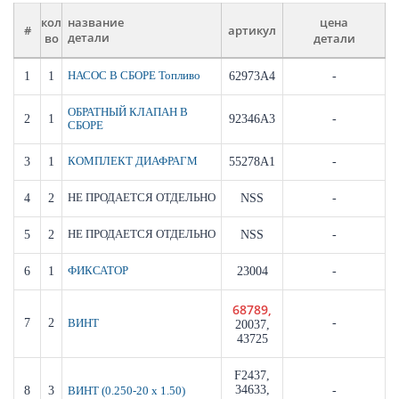
кол
цена
название
#
артикул
во
детали
детали
1
1
НАСОС В СБОРЕ Топливо
62973A4
-
ОБРАТНЫЙ КЛАПАН В
2
1
92346A3
-
СБОРЕ
3
1
КОМПЛЕКТ ДИАФРАГМ
55278A1
-
4
2
НЕ ПРОДАЕТСЯ ОТДЕЛЬНО
NSS
-
5
2
НЕ ПРОДАЕТСЯ ОТДЕЛЬНО
NSS
-
6
1
ФИКСАТОР
23004
-
68789,
7
2
-
ВИНТ
20037,
43725
F2437,
34633,
8
3
-
ВИНТ (0.250-20 x 1.50)