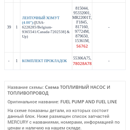
815044,
95332001,
MR22001T,
ЛЕНТОЧНЫЙ ХОМУТ
F1845,
([USA-
(4.00")
817160,
39
1
6228285/Belgium-
-
97724M,
9365541/Canada-7202538] &
879650,
Up)
15361M,
56762
55306A75,
-
1
-
КОМПЛЕКТ ПРОКЛАДОК
78028A78
Название схемы:
Cхема ТОПЛИВНЫЙ НАСОС И
ТОПЛИВОПРОВОД
Оригинальное название:
FUEL PUMP AND FUEL LINE
На схеме показаны детали, из которых состоит
данный блок. Ниже размещен список запчастей
MERCURY с названиями, номерами, информацией по
ценам и наличию на нашем складе.