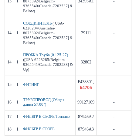
13
1
8075392/Belgium-
34395A1
-
9365540/Canada-7202537] &
Below)
([USA-
СОЕДИНИТЕЛЬ
6228284/Australia-
14
1
8075392/Belgium-
29111
-
9365540/Canada-7202537] &
Below)
ПРОБКА Труба (0.125-27)
([USA-6228285/Belgium-
14
1
32802
-
9365541/Canada-7202538] &
Up)
F438801,
15
1
-
ФИТИНГ
64705
ТРУБОПРОВОД (Общая
16
1
99127109
-
длина 57.00")
17
1
ФИЛЬТР В СБОРЕ Топливо
87946A2
-
18
1
ФИЛЬТР В СБОРЕ
87946A3
-