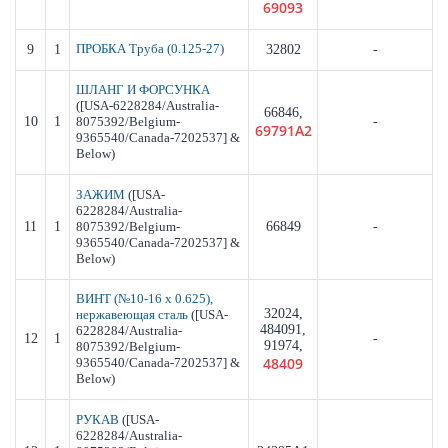
69093
9
1
ПРОБКА Труба (0.125-27)
32802
-
ШЛАНГ И ФОРСУНКА
([USA-6228284/Australia-
66846,
10
1
8075392/Belgium-
-
69791A2
9365540/Canada-7202537] &
Below)
([USA-
ЗАЖИМ
6228284/Australia-
11
1
8075392/Belgium-
66849
-
9365540/Canada-7202537] &
Below)
ВИНТ (№10-16 x 0.625),
32024,
([USA-
нержавеющая сталь
484091,
6228284/Australia-
12
1
-
91974,
8075392/Belgium-
48409
9365540/Canada-7202537] &
Below)
([USA-
РУКАВ
6228284/Australia-