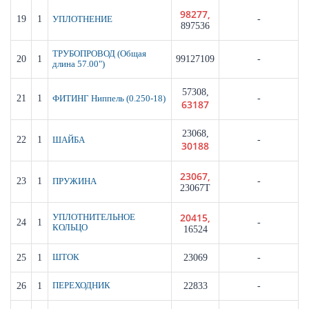
98277,
19
1
-
УПЛОТНЕНИЕ
897536
ТРУБОПРОВОД (Общая
20
1
99127109
-
длина 57.00")
57308,
21
1
-
ФИТИНГ Ниппель (0.250-18)
63187
23068,
22
1
-
ШАЙБА
30188
23067,
23
1
-
ПРУЖИНА
23067T
20415,
УПЛОТНИТЕЛЬНОЕ
24
1
-
КОЛЬЦО
16524
25
1
ШТОК
23069
-
26
1
ПЕРЕХОДНИК
22833
-