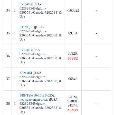
([USA-
РУКАВ
6228285/Belgium-
34
1
7568022
-
9365541/Canada-7202538] &
Up)
([USA-
ШТУЦЕР
6228285/Belgium-
35
1
69791
-
9365541/Canada-7202538] &
Up)
([USA-
РУКАВ
75920,
6228285/Belgium-
36
1
-
90882
9365541/Canada-7202538] &
Up)
([USA-
ЗАЖИМ
6228285/Belgium-
37
1
66849
-
9365541/Canada-7202538] &
Up)
ВИНТ (№10-16 x 0.625),
32024,
([USA-
нержавеющая сталь
484091,
38
1
6228285/Belgium-
-
91974,
9365541/Canada-7202538] &
48409
Up)