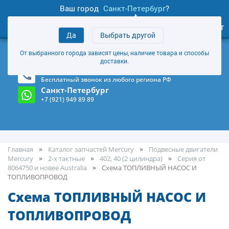
Ваш город
Санкт-Петербург
?
0
Личный кабинет
Да
Выбрать другой
товаров
+7 (921) 949 89 89
От выбранного города зависят цены, наличие товара и способы
Магазин и склад в Санкт-Петербурге
(Карта)
доставки.
8-800-555-85-81
Бесплатный звонок из любого региона РФ
Санкт-Петербург
+7 (921) 949 89 89
Главная
Каталог запчастей Mercury
Подвесные двигатели
Mercury
2-х тактные
402, 40 (2 цилиндра)
Серия от
8064750 и новее Australia
Cхема ТОПЛИВНЫЙ НАСОС И
ТОПЛИВОПРОВОД
Cхема ТОПЛИВНЫЙ НАСОС И
ТОПЛИВОПРОВОД