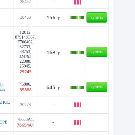
38452
-
156
38453
купить
р.
F2012,
879148T67,
F700402,
32733,
168
38753,
купить
р.
824793,
22388,
25945,
29245
46886,
),
645
купить
р.
35888
аль
ЬНОЕ
20273
-
78653A1,
ОРЕ
-
78654A1