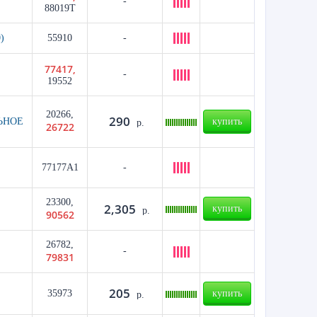
-
88019T
)
55910
-
77417,
-
19552
20266,
290
ЬНОЕ
купить
р.
26722
77177A1
-
23300,
2,305
купить
р.
90562
26782,
-
79831
205
35973
купить
р.