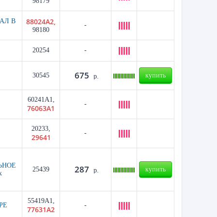
98179
88024A2,
АЛ В
-
98180
20254
-
675
30545
купить
р.
60241A1,
-
76063A1
20233,
-
29641
ЬНОЕ
287
25439
купить
р.
x
55419A1,
РЕ
-
77631A2