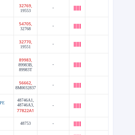
32769,
-
19553
54705,
-
32768
32770,
-
19551
89983,
-
89983B,
89983T
56662,
-
8M0032837
48746A1,
РЕ
48746A3,
-
77822A1
48753
-