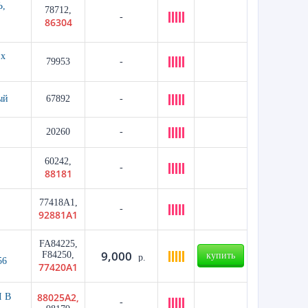
,
78712,
-
86304
 x
79953
-
ый
67892
-
20260
-
60242,
-
88181
77418A1,
-
92881A1
FA84225,
9,000
F84250,
купить
р.
56
77420A1
88025A2,
 В
-