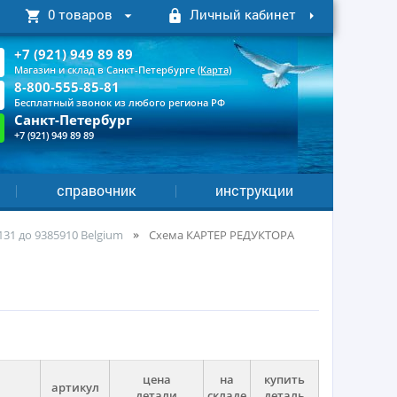
0 товаров
Личный кабинет
+7 (921) 949 89 89
Магазин и склад в Санкт-Петербурге
(Карта)
8-800-555-85-81
Бесплатный звонок из любого региона РФ
Санкт-Петербург
+7 (921) 949 89 89
справочник
инструкции
131 до 9385910 Belgium
Cхема КАРТЕР РЕДУКТОРА
цена
на
купить
артикул
детали
складе
деталь