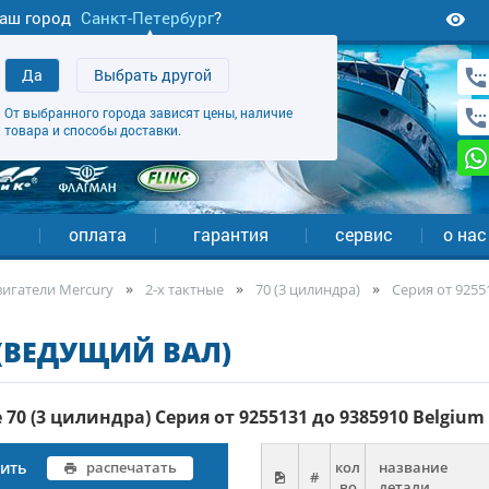
аш город
Санкт-Петербург
?
Да
Выбрать другой
От выбранного города зависят цены, наличие
товара и способы доставки.
а
оплата
гарантия
сервис
о нас
игатели Mercury
2-х тактные
70 (3 цилиндра)
Серия от 9255
 (ВЕДУЩИЙ ВАЛ)
70 (3 цилиндра) Серия от 9255131 до 9385910 Belgium
чить
распечатать
кол
название
#
во
детали