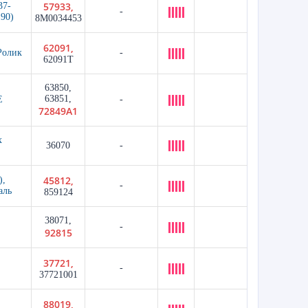
57933,
37-
-
190)
8M0034453
62091,
олик
-
62091T
63850,
63851,
Е
-
72849A1
x
36070
-
45812,
),
-
аль
859124
38071,
-
92815
37721,
-
37721001
88019,