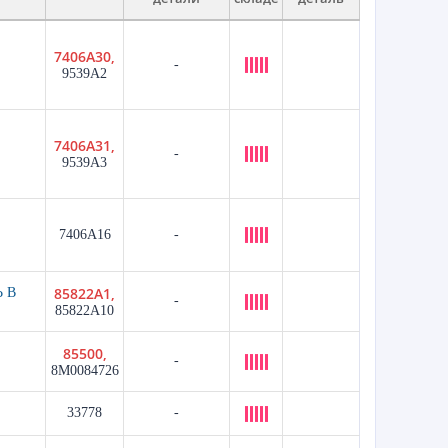
7406A30,
-
9539A2
7406A31,
-
9539A3
7406A16
-
85822A1,
 В
-
85822A10
85500,
-
8M0084726
33778
-