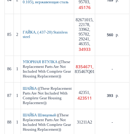
169
р.
95703,
0.105), нержавеющая сталь
45176
82671015,
22178,
33962,
ГАЙКА, (.437-20) Stainless
95702,
560
85
2
р.
steel
29241,
46355,
34933
((These
УПОРНАЯ ВТУЛКА
8354671,
Replacement Parts Are Not
86
1
-
Included With Complete Gear
835467Q01
Housing Replacement))
((These Replacement
ШАЙБА
42351,
Parts Are Not Included With
393
87
1
р.
423511
Complete Gear Housing
Replacement))
((These
ШАЙБА Шлицевый
Replacement Parts Are Not
88
1
31211A2
-
Included With Complete Gear
Housing Replacement))