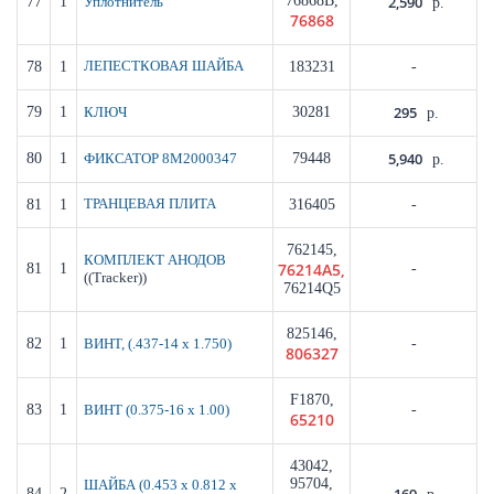
76868B,
2,590
77
1
Уплотнитель
р.
76868
78
1
ЛЕПЕСТКОВАЯ ШАЙБА
183231
-
295
79
1
30281
КЛЮЧ
р.
5,940
80
1
79448
ФИКСАТОР 8M2000347
р.
81
1
ТРАНЦЕВАЯ ПЛИТА
316405
-
762145,
КОМПЛЕКТ АНОДОВ
76214A5,
81
1
-
((Tracker))
76214Q5
825146,
82
1
-
ВИНТ, (.437-14 x 1.750)
806327
F1870,
83
1
-
ВИНТ (0.375-16 x 1.00)
65210
43042,
95704,
ШАЙБА (0.453 x 0.812 x
84
2