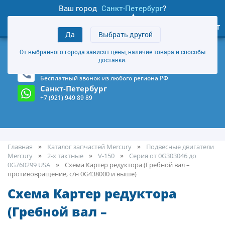
Ваш город
Санкт-Петербург
?
0
Личный кабинет
Да
Выбрать другой
товаров
+7 (921) 949 89 89
От выбранного города зависят цены, наличие товара и способы
Магазин и склад в Санкт-Петербурге
(Карта)
доставки.
8-800-555-85-81
Бесплатный звонок из любого региона РФ
Санкт-Петербург
+7 (921) 949 89 89
Главная
Каталог запчастей Mercury
Подвесные двигатели
Mercury
2-х тактные
V-150
Серия от 0G303046 до
0G760299 USA
Cхема Картер редуктора (Гребной вал –
противовращение, с/н 0G438000 и выше)
Cхема Картер редуктора
(Гребной вал –