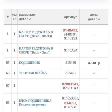
кол
цена
название
#
артикул
во
детали
детали
9148A93,
КАРТЕР РЕДУКТОРА В
1
1
-
9148T94,
((Basic - Black))
СБОРЕ
9148T93
КАРТЕР РЕДУКТОРА В
1
1
9148A94
-
((Basic - Gray))
СБОРЕ
4,830
65
1
815480
ПОДШИПНИК
р.
66
1
УПОРНАЯ ШАЙБА
815481
-
828831A1,
67
1
-
828831A3
814653001,
БЛОК ПОДШИПНИКА
814653,
68
1
-
Игольчатые ролики
814653T