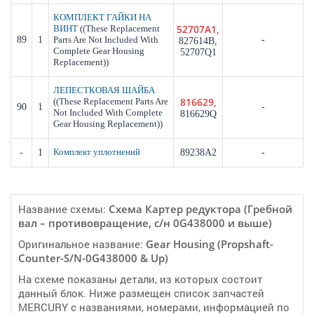
КОМПЛЕКТ ГАЙКИ НА
52707A1,
((These Replacement
ВИНТ
89
1
Parts Are Not Included With
-
827614B,
Complete Gear Housing
52707Q1
Replacement))
ЛЕПЕСТКОВАЯ ШАЙБА
816629,
((These Replacement Parts Are
90
1
-
Not Included With Complete
816629Q
Gear Housing Replacement))
-
1
Комплект уплотнений
89238A2
-
Название схемы:
Cхема Картер редуктора (Гребной
вал – противовращение, с/н 0G438000 и выше)
Оригинальное название:
Gear Housing (Propshaft-
Counter-S/N-0G438000 & Up)
На схеме показаны детали, из которых состоит
данный блок. Ниже размещен список запчастей
MERCURY с названиями, номерами, информацией по