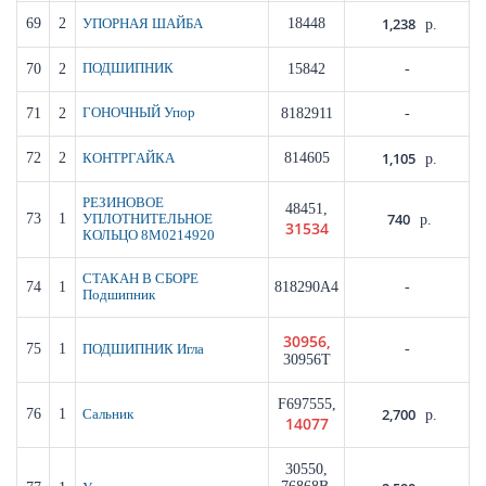
1,238
69
2
18448
УПОРНАЯ ШАЙБА
р.
70
2
ПОДШИПНИК
15842
-
71
2
ГОНОЧНЫЙ Упор
8182911
-
1,105
72
2
814605
КОНТРГАЙКА
р.
РЕЗИНОВОЕ
48451,
740
73
1
УПЛОТНИТЕЛЬНОЕ
р.
31534
КОЛЬЦО 8M0214920
СТАКАН В СБОРЕ
74
1
818290A4
-
Подшипник
30956,
75
1
-
ПОДШИПНИК Игла
30956T
F697555,
2,700
76
1
Сальник
р.
14077
30550,