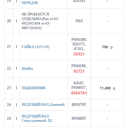
19
1
824145
-
ПЕРЕДАЧ
НЕ ПРОДАЕТСЯ
(Part of 43-
ОТДЕЛЬНО
20
1
NSS
-
892595A04 or 43-
880720A03)
F694188,
826375,
790
21
1
ГАЙКА (.625-18)
р.
47411,
35921
F694186,
22
1
-
Шайба
92721
42647,
F694057,
11,490
23
1
ПОДШИПНИК
р.
42647A1
24
1
ВЕДУЩИЙ ВАЛ Длинный
895079T
-
ВЕДУЩИЙ ВАЛ
24
1
895080T
-
Сверхдлинный, XL