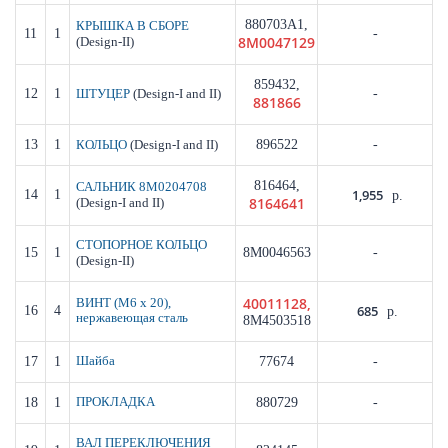
880703A1,
КРЫШКА В СБОРЕ
11
1
-
8M0047129
(Design-II)
859432,
12
1
(Design-I and II)
-
ШТУЦЕР
881866
13
1
(Design-I and II)
896522
-
КОЛЬЦО
816464,
САЛЬНИК 8M0204708
1,955
14
1
р.
8164641
(Design-I and II)
СТОПОРНОЕ КОЛЬЦО
15
1
8M0046563
-
(Design-II)
40011128,
ВИНТ (M6 x 20),
685
16
4
р.
нержавеющая сталь
8M4503518
17
1
Шайба
77674
-
18
1
ПРОКЛАДКА
880729
-
ВАЛ ПЕРЕКЛЮЧЕНИЯ