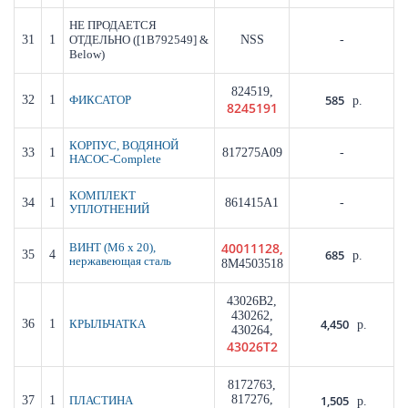
НЕ ПРОДАЕТСЯ
31
1
([1B792549] &
NSS
-
ОТДЕЛЬНО
Below)
824519,
585
32
1
ФИКСАТОР
р.
8245191
КОРПУС, ВОДЯНОЙ
33
1
817275A09
-
НАСОС-Complete
КОМПЛЕКТ
34
1
861415A1
-
УПЛОТНЕНИЙ
40011128,
ВИНТ (M6 x 20),
685
35
4
р.
нержавеющая сталь
8M4503518
43026B2,
430262,
4,450
36
1
КРЫЛЬЧАТКА
р.
430264,
43026T2
8172763,
817276,
1,505
37
1
ПЛАСТИНА
р.