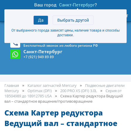
Ваш город
Санкт-Петербург
?
0
Личный кабинет
Да
Выбрать другой
товаров
+7 (921) 949 89 89
От выбранного города зависят цены, наличие товара и способы
Магазин и склад в Санкт-Петербурге
(Карта)
доставки.
8-800-555-85-81
Бесплатный звонок из любого региона РФ
Санкт-Петербург
+7 (921) 949 89 89
Главная
Каталог запчастей Mercury
Подвесные двигатели
Mercury
Optimax (DFI)
200 PRO XS (DFI) 3.0L
Серия от
1B504989 до 1B912785 USA
Cхема Картер редуктора Ведущий
вал – стандартное вращение/противовращение
Cхема Картер редуктора
Ведущий вал – стандартное