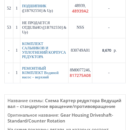
48939,
ПОДШИПНИК
52
1
-
48939A2
([1B792550] & Up)
НЕ ПРОДАЕТСЯ
53
1
([1B792550] &
NSS
-
ОТДЕЛЬНО
Up)
КОМПЛЕКТ
САЛЬНИКОВ И
8,670
-
1
830749A01
р.
УПЛОТНЕНИЙ КОРПУСА
РЕДУКТОРА
РЕМОНТНЫЙ
8M0077246,
-
1
-
КОМПЛЕКТ Водяной
817275A08
насос – верхний
Название схемы:
Cхема Картер редуктора Ведущий
вал – стандартное вращение/противовращение
Оригинальное название:
Gear Housing Driveshaft-
Standard/Counter Rotation
На схеме показаны детали, из которых состоит