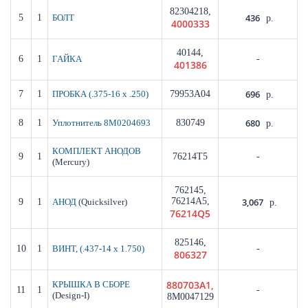
82304218,
436
5
1
БОЛТ
р.
4000333
40144,
6
1
-
ГАЙКА
401386
696
7
1
79953A04
ПРОБКА (.375-16 x .250)
р.
680
8
1
830749
Уплотнитель 8M0204693
р.
КОМПЛЕКТ АНОДОВ
9
1
76214T5
-
(Mercury)
762145,
76214A5,
3,067
9
1
(Quicksilver)
АНОД
р.
76214Q5
825146,
10
1
-
ВИНТ, (.437-14 x 1.750)
806327
880703A1,
КРЫШКА В СБОРЕ
11
1
-
(Design-I)
8M0047129