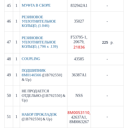
45
1
МУФТА В СБОРЕ
832942A1
-
РЕЗИНОВОЕ
46
1
35027
-
УПЛОТНИТЕЛЬНОЕ
КОЛЬЦО, (1.046)
F53795-1,
РЕЗИНОВОЕ
20679,
225
47
1
УПЛОТНИТЕЛЬНОЕ
р.
21836
КОЛЬЦО, (.796 x .139)
48
1
COUPLING
43585
-
ПОДШИПНИК
49
1
([1B792550]
36387A1
-
8M0146566
& Up)
НЕ ПРОДАЕТСЯ
50
1
([1B792550] &
NSS
-
ОТДЕЛЬНО
Up)
8M0053110,
НАБОР ПРОКЛАДОК
51
1
-
42637A1,
([1B792550] & Up)
8M0063267