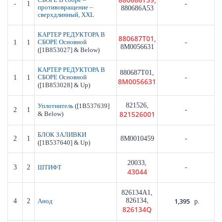
-
1
-
противовращение –
880686A53
сверхдлинный, XXL
КАРТЕР РЕДУКТОРА В
880687T01,
1
1
СБОРЕ Основной
-
8M0056631
([1B853027] & Below)
КАРТЕР РЕДУКТОРА В
880687T01,
1
1
СБОРЕ Основной
-
8M0056631
([1B853028] & Up)
821526,
([1B537639]
Уплотнитель
2
1
-
821526001
& Below)
БЛОК ЗАЛИВКИ
2
1
8M0010459
-
([1B537640] & Up)
20033,
3
2
-
ШТИФТ
43044
826134A1,
826134,
1,395
4
2
Анод
р.
826134Q