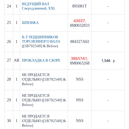
ВЕДУЩИЙ ВАЛ
24
1
895081T
-
Сверхдлинный, XXL
43037,
25
1
-
ШПОНКА
8M0032833
К-Т ПОДШИПНИКОВ
26
1
ТОРСИОННОГО ВАЛА
884327A02
-
([1B792549] & Below)
38657A1,
1,546
27
AR
ПРОКЛАДКА В СБОРЕ
р.
8M0063268
НЕ ПРОДАЕТСЯ
28
1
([1B792549] &
NSS
-
ОТДЕЛЬНО
Below)
НЕ ПРОДАЕТСЯ
29
1
([1B792549] &
NSS
-
ОТДЕЛЬНО
Below)
НЕ ПРОДАЕТСЯ
30
1
([1B792549] &
NSS
-
ОТДЕЛЬНО
Below)