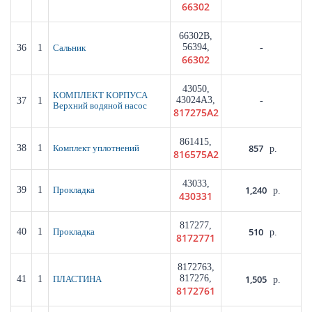
66302
66302B,
56394,
36
1
-
Сальник
66302
43050,
КОМПЛЕКТ КОРПУСА
43024A3,
37
1
-
Верхний водяной насос
817275A2
861415,
857
38
1
Комплект уплотнений
р.
816575A2
43033,
1,240
39
1
Прокладка
р.
430331
817277,
510
40
1
Прокладка
р.
8172771
8172763,
817276,
1,505
41
1
ПЛАСТИНА
р.
8172761