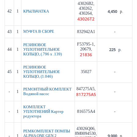
43026B2,
430262,
4,450
42
1
КРЫЛЬЧАТКА
р.
430264,
43026T2
43
1
МУФТА В СБОРЕ
832942A1
-
F53795-1,
РЕЗИНОВОЕ
20679,
225
44
1
УПЛОТНИТЕЛЬНОЕ
р.
21836
КОЛЬЦО, (.796 x .139)
РЕЗИНОВОЕ
45
1
35027
-
УПЛОТНИТЕЛЬНОЕ
КОЛЬЦО, (1.046)
847275A5,
РЕМОНТНЫЙ КОМПЛЕКТ
-
1
-
817275A5
Водяной насос
КОМПЛЕКТ
-
1
816575A4
-
УПЛОТНЕНИЙ Картер
редуктора
43026Q06,
РЕМКОМПЛЕКТ ПОМПЫ
8M0094530,
9,000
-
1
ALPHA ONE GEN 2
р.