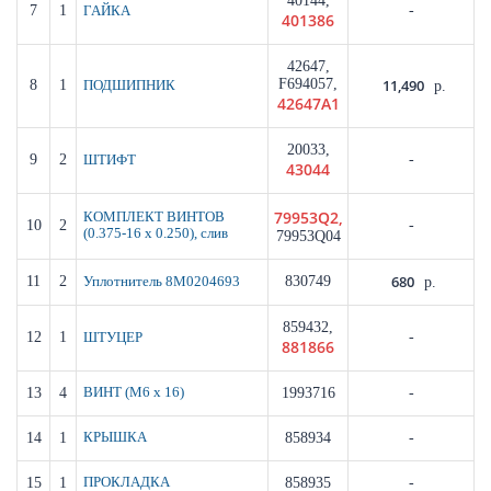
40144,
7
1
-
ГАЙКА
401386
42647,
F694057,
11,490
8
1
ПОДШИПНИК
р.
42647A1
20033,
9
2
-
ШТИФТ
43044
79953Q2,
КОМПЛЕКТ ВИНТОВ
10
2
-
(0.375-16 x 0.250), слив
79953Q04
680
11
2
830749
Уплотнитель 8M0204693
р.
859432,
12
1
-
ШТУЦЕР
881866
13
4
ВИНТ (M6 x 16)
1993716
-
14
1
КРЫШКА
858934
-
15
1
ПРОКЛАДКА
858935
-