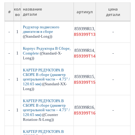
кол
цена
название
#
артикул
во
детали
детали
Редуктор подвесного
859399R13,
-
1
двигателя в сборе
-
859399T13
((Standard-Long))
Корпус Редуктора В Сборе,
859399R14,
-
1
((Standard-X-
-
Complete
859399T14
Long))
КАРТЕР РЕДУКТОРА В
СБОРЕ В сборе (диаметр
859399R15,
-
1
центральной части – 4.75" /
-
859399T15
((Standard-XX-
120.65 мм)
Long))
КАРТЕР РЕДУКТОРА В
СБОРЕ В сборе (диаметр
859399R16,
-
1
центральной части – 4.75" /
-
859399T16
((Counter
120.65 мм)
Rotation-X-Long))
КАРТЕР РЕДУКТОРА В