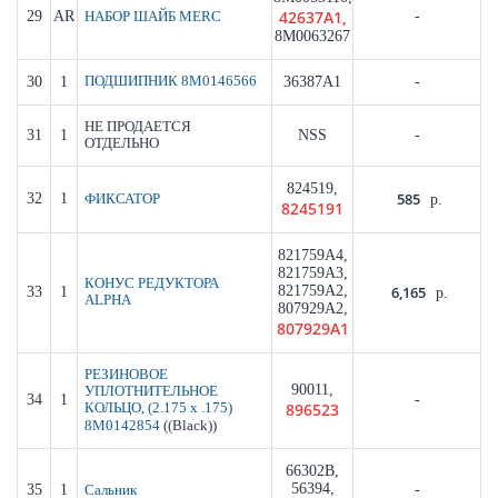
42637A1,
29
AR
-
НАБОР ШАЙБ MERC
8M0063267
30
1
ПОДШИПНИК 8M0146566
36387A1
-
НЕ ПРОДАЕТСЯ
31
1
NSS
-
ОТДЕЛЬНО
824519,
585
32
1
ФИКСАТОР
р.
8245191
821759A4,
821759A3,
КОНУС РЕДУКТОРА
821759A2,
6,165
33
1
р.
ALPHA
807929A2,
807929A1
РЕЗИНОВОЕ
90011,
УПЛОТНИТЕЛЬНОЕ
34
1
-
896523
КОЛЬЦО, (2.175 x .175)
((Black))
8M0142854
66302B,
56394,
35
1
-
Сальник