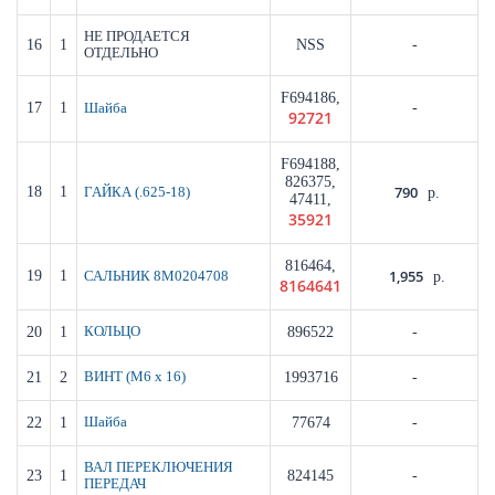
НЕ ПРОДАЕТСЯ
16
1
NSS
-
ОТДЕЛЬНО
F694186,
17
1
-
Шайба
92721
F694188,
826375,
790
18
1
ГАЙКА (.625-18)
р.
47411,
35921
816464,
1,955
19
1
САЛЬНИК 8M0204708
р.
8164641
20
1
КОЛЬЦО
896522
-
21
2
ВИНТ (M6 x 16)
1993716
-
22
1
Шайба
77674
-
ВАЛ ПЕРЕКЛЮЧЕНИЯ
23
1
824145
-
ПЕРЕДАЧ