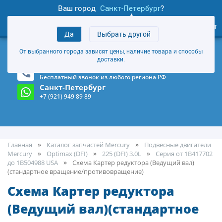
Ваш город
Санкт-Петербург
?
0
Личный кабинет
Да
Выбрать другой
товаров
+7 (921) 949 89 89
От выбранного города зависят цены, наличие товара и способы
Магазин и склад в Санкт-Петербурге
(Карта)
доставки.
8-800-555-85-81
Бесплатный звонок из любого региона РФ
Санкт-Петербург
+7 (921) 949 89 89
Главная
Каталог запчастей Mercury
Подвесные двигатели
Mercury
Optimax (DFI)
225 (DFI) 3.0L
Серия от 1B417702
до 1B504988 USA
Cхема Картер редуктора (Ведущий вал)
(стандартное вращение/противовращение)
Cхема Картер редуктора
(Ведущий вал)(стандартное