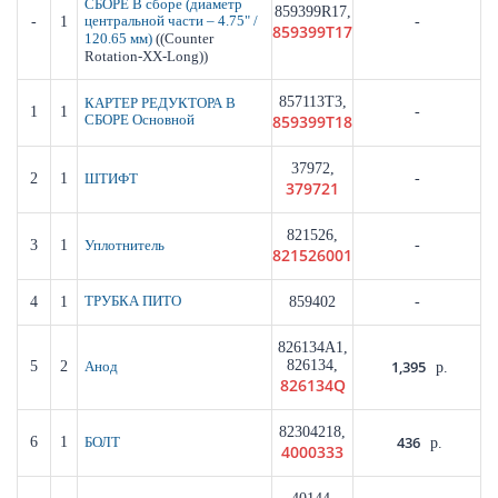
СБОРЕ В сборе (диаметр
859399R17,
-
1
центральной части – 4.75" /
-
859399T17
((Counter
120.65 мм)
Rotation-XX-Long))
857113T3,
КАРТЕР РЕДУКТОРА В
1
1
-
859399T18
СБОРЕ Основной
37972,
2
1
-
ШТИФТ
379721
821526,
3
1
-
Уплотнитель
821526001
4
1
ТРУБКА ПИТО
859402
-
826134A1,
826134,
1,395
5
2
Анод
р.
826134Q
82304218,
436
6
1
БОЛТ
р.
4000333