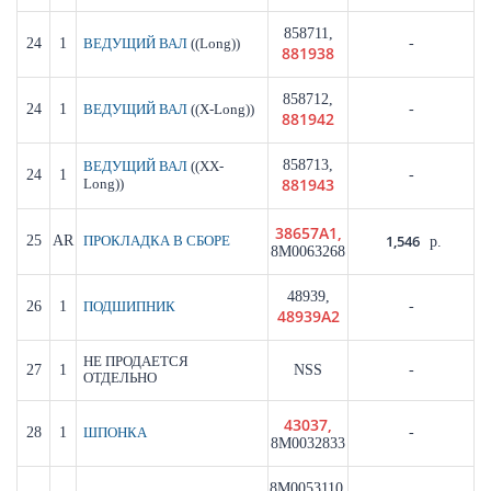
858711,
24
1
((Long))
-
ВЕДУЩИЙ ВАЛ
881938
858712,
24
1
((X-Long))
-
ВЕДУЩИЙ ВАЛ
881942
858713,
((XX-
ВЕДУЩИЙ ВАЛ
24
1
-
881943
Long))
38657A1,
1,546
25
AR
ПРОКЛАДКА В СБОРЕ
р.
8M0063268
48939,
26
1
-
ПОДШИПНИК
48939A2
НЕ ПРОДАЕТСЯ
27
1
NSS
-
ОТДЕЛЬНО
43037,
28
1
-
ШПОНКА
8M0032833
8M0053110,