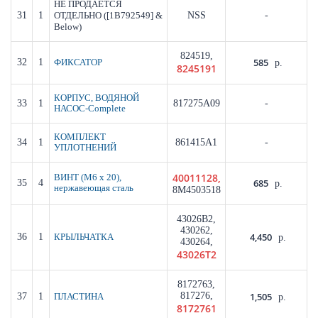
НЕ ПРОДАЕТСЯ
31
1
([1B792549] &
NSS
-
ОТДЕЛЬНО
Below)
824519,
585
32
1
ФИКСАТОР
р.
8245191
КОРПУС, ВОДЯНОЙ
33
1
817275A09
-
НАСОС-Complete
КОМПЛЕКТ
34
1
861415A1
-
УПЛОТНЕНИЙ
40011128,
ВИНТ (M6 x 20),
685
35
4
р.
нержавеющая сталь
8M4503518
43026B2,
430262,
4,450
36
1
КРЫЛЬЧАТКА
р.
430264,
43026T2
8172763,
817276,
1,505
37
1
ПЛАСТИНА
р.
8172761