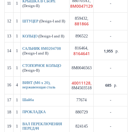
880703A1,
КРЫШКА В СБОРЕ
11
1
-
8M0047129
(Design-II)
859432,
12
1
(Design-I and II)
-
ШТУЦЕР
881866
13
1
(Design-I and II)
896522
-
КОЛЬЦО
816464,
САЛЬНИК 8M0204708
1,955
14
1
р.
8164641
(Design-I and II)
СТОПОРНОЕ КОЛЬЦО
15
1
8M0046563
-
(Design-II)
40011128,
ВИНТ (M6 x 20),
685
16
4
р.
нержавеющая сталь
8M4503518
17
1
Шайба
77674
-
18
1
ПРОКЛАДКА
880729
-
ВАЛ ПЕРЕКЛЮЧЕНИЯ
19
1
824145
-
ПЕРЕДАЧ