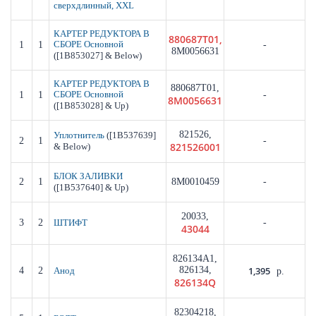
сверхдлинный, XXL
КАРТЕР РЕДУКТОРА В
880687T01,
1
1
СБОРЕ Основной
-
8M0056631
([1B853027] & Below)
КАРТЕР РЕДУКТОРА В
880687T01,
1
1
СБОРЕ Основной
-
8M0056631
([1B853028] & Up)
821526,
([1B537639]
Уплотнитель
2
1
-
821526001
& Below)
БЛОК ЗАЛИВКИ
2
1
8M0010459
-
([1B537640] & Up)
20033,
3
2
-
ШТИФТ
43044
826134A1,
826134,
1,395
4
2
Анод
р.
826134Q
82304218,