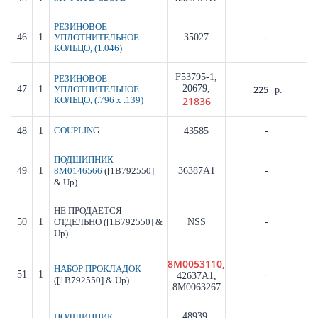
РЕЗИНОВОЕ
46
1
35027
-
УПЛОТНИТЕЛЬНОЕ
КОЛЬЦО, (1.046)
F53795-1,
РЕЗИНОВОЕ
20679,
225
47
1
УПЛОТНИТЕЛЬНОЕ
р.
21836
КОЛЬЦО, (.796 x .139)
48
1
COUPLING
43585
-
ПОДШИПНИК
49
1
([1B792550]
36387A1
-
8M0146566
& Up)
НЕ ПРОДАЕТСЯ
50
1
([1B792550] &
NSS
-
ОТДЕЛЬНО
Up)
8M0053110,
НАБОР ПРОКЛАДОК
51
1
-
42637A1,
([1B792550] & Up)
8M0063267
48939,
ПОДШИПНИК