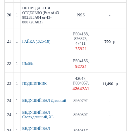
НЕ ПРОДАЕТСЯ
(Part of 43-
ОТДЕЛЬНО
20
1
NSS
-
892595A04 or 43-
880720A03)
F694188,
826375,
790
21
1
ГАЙКА (.625-18)
р.
47411,
35921
F694186,
22
1
-
Шайба
92721
42647,
F694057,
11,490
23
1
ПОДШИПНИК
р.
42647A1
24
1
ВЕДУЩИЙ ВАЛ Длинный
895079T
-
ВЕДУЩИЙ ВАЛ
24
1
895080T
-
Сверхдлинный, XL
ВЕДУЩИЙ ВАЛ
24
1
895081T
-