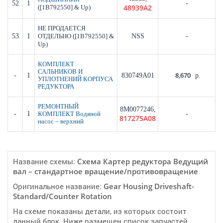
52
1
-
48939A2
([1B792550] & Up)
НЕ ПРОДАЕТСЯ
53
1
([1B792550] &
NSS
-
ОТДЕЛЬНО
Up)
КОМПЛЕКТ
САЛЬНИКОВ И
8,670
-
1
830749A01
р.
УПЛОТНЕНИЙ КОРПУСА
РЕДУКТОРА
РЕМОНТНЫЙ
8M0077246,
-
1
-
КОМПЛЕКТ Водяной
817275A08
насос – верхний
Название схемы:
Cхема Картер редуктора Ведущий
вал – стандартное вращение/противовращение
Оригинальное название:
Gear Housing Driveshaft-
Standard/Counter Rotation
На схеме показаны детали, из которых состоит
данный блок. Ниже размещен список запчастей