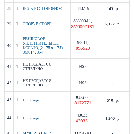
143
38
1
880719
КОЛЬЦО СТОПОРНОЕ
р.
888909A1,
8,137
39
1
ОПОРА В СБОРЕ
р.
8M0007131
РЕЗИНОВОЕ
90011,
УПЛОТНИТЕЛЬНОЕ
40
1
-
896523
КОЛЬЦО, (2.175 x .175)
8M0142854
НЕ ПРОДАЕТСЯ
41
1
NSS
-
ОТДЕЛЬНО
НЕ ПРОДАЕТСЯ
42
1
NSS
-
ОТДЕЛЬНО
817277,
510
43
1
Прокладка
р.
8172771
43033,
1,240
44
1
Прокладка
р.
430331
45
1
МУФТА В СБОРЕ
832942A1
-