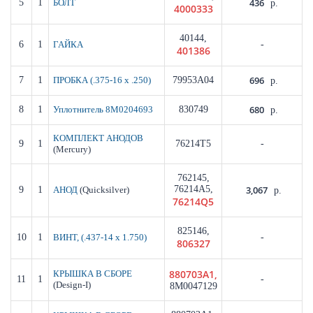
436
5
1
БОЛТ
р.
4000333
40144,
6
1
-
ГАЙКА
401386
696
7
1
79953A04
ПРОБКА (.375-16 x .250)
р.
680
8
1
830749
Уплотнитель 8M0204693
р.
КОМПЛЕКТ АНОДОВ
9
1
76214T5
-
(Mercury)
762145,
76214A5,
3,067
9
1
(Quicksilver)
АНОД
р.
76214Q5
825146,
10
1
-
ВИНТ, (.437-14 x 1.750)
806327
880703A1,
КРЫШКА В СБОРЕ
11
1
-
(Design-I)
8M0047129