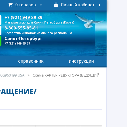
0 товаров
Личный кабинет
+7 (921) 949 89 89
Магазин и склад в Санкт-Петербурге
(Карта)
8-800-555-85-81
Бесплатный звонок из любого региона РФ
Санкт-Петербург
+7 (921) 949 89 89
справочник
инструкции
 0G960499 USA
Cхема КАРТЕР РЕДУКТОРА (ВЕДУЩИЙ
РАЩЕНИЕ/