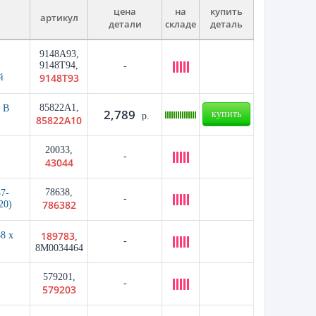
цена
на
купить
артикул
детали
складе
деталь
9148A93,
9148T94,
-
9148T93
й
85822A1,
 В
2,789
купить
р.
85822A10
20033,
-
43044
78638,
7-
-
786382
20)
189783,
8 x
-
8M0034464
579201,
-
579203