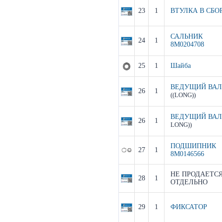
23
1
ВТУЛКА В СБО
САЛЬНИК
24
1
8M0204708
25
1
Шайба
ВЕДУЩИЙ ВАЛ
26
1
((LONG))
ВЕДУЩИЙ ВА
26
1
LONG))
ПОДШИПНИК
27
1
8M0146566
НЕ ПРОДАЕТС
28
1
ОТДЕЛЬНО
29
1
ФИКСАТОР