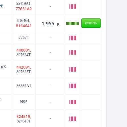
55419A1,
РЕ
-
77631A2
816464,
1,955
купить
р.
8164641
77674
-
440001,
-
897624T
442091,
Л
((X-
-
897625T
36387A1
-
Я
NSS
-
824519,
-
8245191