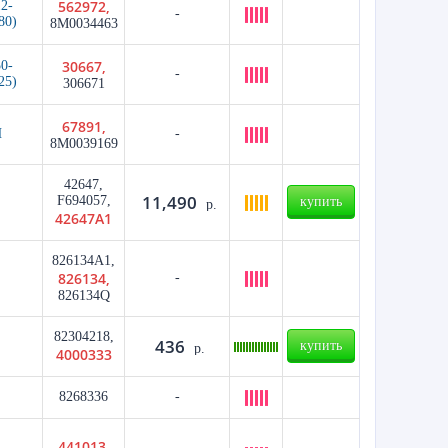
562972,
2-
-
80)
8M0034463
30667,
0-
-
25)
306671
67891,
И
-
8M0039169
42647,
11,490
F694057,
купить
р.
42647A1
826134A1,
826134,
-
826134Q
82304218,
436
купить
р.
4000333
8268336
-
441013,