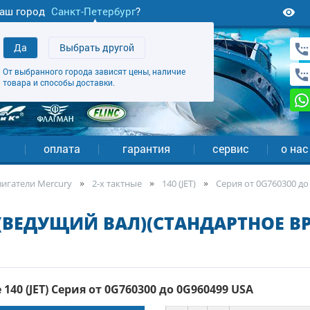
аш город
Санкт-Петербург
?
Да
Выбрать другой
От выбранного города зависят цены, наличие
товара и способы доставки.
а
оплата
гарантия
сервис
о нас
игатели Mercury
2-х тактные
140 (JET)
Серия от 0G760300 до
 (ВЕДУЩИЙ ВАЛ)(СТАНДАРТНОЕ В
40 (JET) Серия от 0G760300 до 0G960499 USA