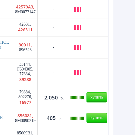
42579A3,
-
8M0077147
42631,
-
426311
ЬНОЕ
90011,
x
-
896523
33144,
F694305,
-
77634,
89238
79884,
2,050
802276,
купить
р.
16977
856081,
405
ER
купить
р.
8M0090319
85609B1,