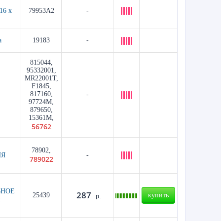
16 x
79953A2
-
а
19183
-
815044,
95332001,
MR22001T,
F1845,
817160,
-
97724M,
879650,
15361M,
56762
78902,
ИЯ
-
789022
ЬНОЕ
287
25439
купить
р.
x