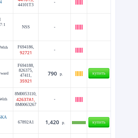
4
-
44101T3
Я
87:1
NSS
-
F694186,
 With
-
92721
F694188,
826375,
790
rward
купить
р.
47411,
35921
8M0053110,
42637A1,
 With
-
8M0063267
БКА
1,420
67892A1
купить
р.