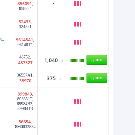
856091,
-
858524
32435,
-
324351
96148A1,
РЕ
-
96148T1
48752,
1,040
купить
р.
48752T
36557A1,
375
купить
р.
38970
899843,
803631T,
-
89984B3,
89984T3
56654,
-
8M0032834