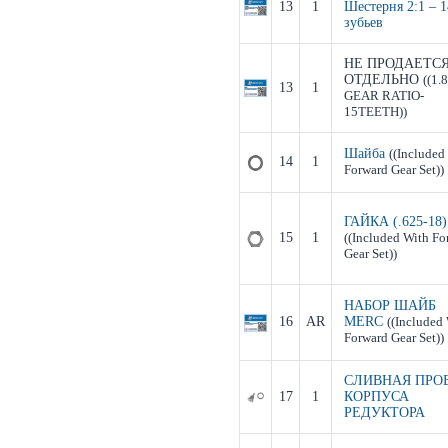
13
1
Шестерня 2:1 – 1
зубьев
НЕ ПРОДАЕТС
ОТДЕЛЬНО
((1.
13
1
GEAR RATIO-
15TEETH))
Шайба
((Included
14
1
Forward Gear Set))
ГАЙКА (.625-18)
15
1
((Included With Fo
Gear Set))
НАБОР ШАЙБ
16
AR
MERC
((Included
Forward Gear Set))
СЛИВНАЯ ПРО
17
1
КОРПУСА
РЕДУКТОРА