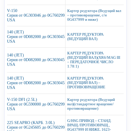
V-150
Картер редуктора (Ведущий вал
Серия от 0G303046 до 0G760299
– противовращение, с/н
0G437999 и ниже)
USA
140 (JET)
КАРТЕР РЕДУКТОРА
Серия от 0D082000 до 0G303045
(ВЕДУЩИЙ ВАЛ)
USA
КАРТЕР РЕДУКТОРА
140 (JET)
(ВЕДУЩИЙ ВАЛ)(XR6/MAG III
Серия от 0D082000 до 0G303045
– ПЕРЕДАТОЧНОЕ ЧИСЛО
USA
1.78:1)
140 (JET)
КАРТЕР РЕДУКТОРА
Серия от 0D082000 до 0G303045
(ВЕДУЩИЙ ВАЛ) –
ПРОТИВОВРАЩЕНИЕ
USA
V-150 DFI (2.5L)
Картер редуктора (Ведущий
Серия от 0G590000 до 0G760299
вал)(стандартное вращение/
противовращение)
USA
G/HSG ПРИВОД – СТАНД.
225 SEAPRO (КАРБ. 3.0L)
ВРАЩ./ПРОТИВОВРАЩ.,
Серия от 0G245605 до 0G760299
0G437999 И НИЖЕ, 1623-