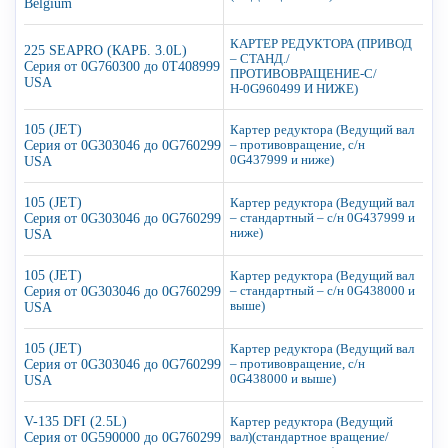
Belgium
КАРТЕР РЕДУКТОРА (ПРИВОД
225 SEAPRO (КАРБ. 3.0L)
– СТАНД./
Серия от 0G760300 до 0T408999
ПРОТИВОВРАЩЕНИЕ-С/
USA
Н-0G960499 И НИЖЕ)
105 (JET)
Картер редуктора (Ведущий вал
Серия от 0G303046 до 0G760299
– противовращение, с/н
0G437999 и ниже)
USA
105 (JET)
Картер редуктора (Ведущий вал
Серия от 0G303046 до 0G760299
– стандартный – с/н 0G437999 и
ниже)
USA
105 (JET)
Картер редуктора (Ведущий вал
Серия от 0G303046 до 0G760299
– стандартный – с/н 0G438000 и
выше)
USA
105 (JET)
Картер редуктора (Ведущий вал
Серия от 0G303046 до 0G760299
– противовращение, с/н
0G438000 и выше)
USA
V-135 DFI (2.5L)
Картер редуктора (Ведущий
Серия от 0G590000 до 0G760299
вал)(стандартное вращение/