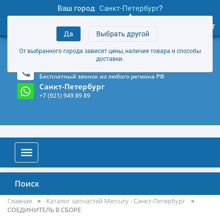
Ваш город
Санкт-Петербург
?
1
0
Личный кабинет
Да
Выбрать другой
товаров
+7 (921) 949 89 89
От выбранного города зависят цены, наличие товара и способы
Магазин и склад в Санкт-Петербурге
(Карта)
доставки.
8-800-555-85-81
Бесплатный звонок из любого региона РФ
Санкт-Петербург
+7 (921) 949 89 89
Поиск
Главная
Каталог запчастей Mercury - Санкт-Петербург
СОЕДИНИТЕЛЬ В СБОРЕ