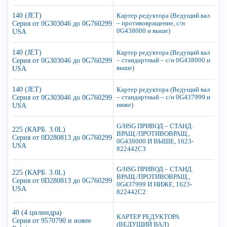
140 (JET)
Картер редуктора (Ведущий вал
Серия от 0G303046 до 0G760299
– противовращение, с/н
0G438000 и выше)
USA
140 (JET)
Картер редуктора (Ведущий вал
Серия от 0G303046 до 0G760299
– стандартный – с/н 0G438000 и
выше)
USA
140 (JET)
Картер редуктора (Ведущий вал
Серия от 0G303046 до 0G760299
– стандартный – с/н 0G437999 и
ниже)
USA
G/HSG ПРИВОД – СТАНД.
225 (КАРБ. 3.0L)
ВРАЩ./ПРОТИВОВРАЩ.,
Серия от 0D280813 до 0G760299
0G438000 И ВЫШЕ, 1623-
USA
822442C3
G/HSG ПРИВОД – СТАНД.
225 (КАРБ. 3.0L)
ВРАЩ./ПРОТИВОВРАЩ.,
Серия от 0D280813 до 0G760299
0G437999 И НИЖЕ, 1623-
USA
822442C2
40 (4 цилиндра)
КАРТЕР РЕДУКТОРА
Серия от 9570790 и новее
(ВЕДУЩИЙ ВАЛ)