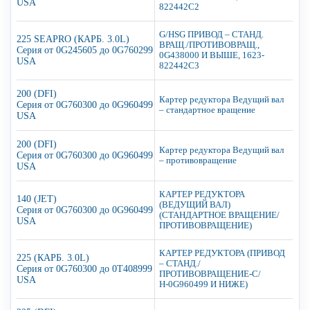
USA
822442C2
G/HSG ПРИВОД – СТАНД.
225 SEAPRO (КАРБ. 3.0L)
ВРАЩ./ПРОТИВОВРАЩ.,
Серия от 0G245605 до 0G760299
0G438000 И ВЫШЕ, 1623-
USA
822442C3
200 (DFI)
Картер редуктора Ведущий вал
Серия от 0G760300 до 0G960499
– стандартное вращение
USA
200 (DFI)
Картер редуктора Ведущий вал
Серия от 0G760300 до 0G960499
– противовращение
USA
КАРТЕР РЕДУКТОРА
140 (JET)
(ВЕДУЩИЙ ВАЛ)
Серия от 0G760300 до 0G960499
(СТАНДАРТНОЕ ВРАЩЕНИЕ/
USA
ПРОТИВОВРАЩЕНИЕ)
КАРТЕР РЕДУКТОРА (ПРИВОД
225 (КАРБ. 3.0L)
– СТАНД./
Серия от 0G760300 до 0T408999
ПРОТИВОВРАЩЕНИЕ-С/
USA
Н-0G960499 И НИЖЕ)