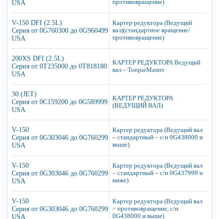
противовращение)
USA
V-150 DFI (2.5L)
Картер редуктора (Ведущий
Серия от 0G760300 до 0G960499
вал)(стандартное вращение/
противовращение)
USA
200XS DFI (2.5L)
КАРТЕР РЕДУКТОРА Ведущий
Серия от 0T235000 до 0T818180
вал – TorqueMaster
USA
30 (JET)
КАРТЕР РЕДУКТОРА
Серия от 0C159200 до 0G589999
(ВЕДУЩИЙ ВАЛ)
USA
V-150
Картер редуктора (Ведущий вал
Серия от 0G303046 до 0G760299
– стандартный – с/н 0G438000 и
выше)
USA
V-150
Картер редуктора (Ведущий вал
Серия от 0G303046 до 0G760299
– стандартный – с/н 0G437999 и
ниже)
USA
V-150
Картер редуктора (Ведущий вал
Серия от 0G303046 до 0G760299
– противовращение, с/н
0G438000 и выше)
USA