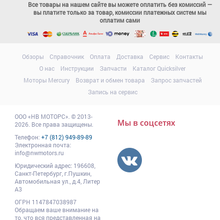
Все товары на нашем сайте вы можете оплатить без комиссий —
вы платите только за товар, комиссии платежных систем мы
оплатим сами
Обзоры
Справочник
Оплата
Доставка
Сервис
Контакты
О нас
Инструкции
Запчасти
Каталог Quicksilver
Моторы Mercury
Возврат и обмен товара
Запрос запчастей
Запись на сервис
ООО
«НВ МОТОРС»
.
© 2013-
Мы в соцсетях
2026. Все права защищены.
Телефон:
+7 (812) 949-89-89
Электронная почта:
info@nwmotors.ru
Юридический адрес:
196608
,
Санкт-Петербург,
г.Пушкин
,
Автомобильная ул., д.4, Литер
А3
ОГРН 1147847038987
Обращаем ваше внимание на
то, что вся представленная на