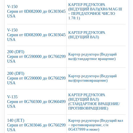
КАРТЕР РЕДУКТОРА
V-150
(ВЕДУЩИЙ ВАЛ)(XR6/MAG III
Серия от 0D082000 до 0G303045
– ПЕРЕДАТОЧНОЕ ЧИСЛО
USA
1.78:1)
V-150
КАРТЕР РЕДУКТОРА
Серия от 0D082000 до 0G303045
(ВЕДУЩИЙ ВАЛ)
USA
200 (DFI)
Картер редуктора (Ведущий
Серия от 0G590000 до 0G760299
вал)(стандартное вращение)
USA
200 (DFI)
Картер редуктора (Ведущий
Серия от 0G590000 до 0G760299
вал)(противовращение)
USA
КАРТЕР РЕДУКТОРА
V-135
(ВЕДУЩИЙ ВАЛ)
Серия от 0G760300 до 0G960499
(СТАНДАРТНОЕ ВРАЩЕНИЕ/
USA
ПРОТИВОВРАЩЕНИЕ)
140 (JET)
Картер редуктора (Ведущий вал
Серия от 0G303046 до 0G760299
– противовращение, с/н
0G437999 и ниже)
USA