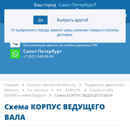
Ваш город
Санкт-Петербург
?
0
Личный кабинет
Да
Выбрать другой
товаров
+7 (921) 949 89 89
От выбранного города зависят цены, наличие товара и способы
Магазин и склад в Санкт-Петербурге
(Карта)
доставки.
8-800-555-85-81
Бесплатный звонок из любого региона РФ
Санкт-Петербург
+7 (921) 949 89 89
Главная
Каталог запчастей Mercury
Подвесные двигатели
Mercury
2-х тактные
8 K – КОРОТК.
Серия от 680-
001986 и новее Belgium
Cхема КОРПУС ВЕДУЩЕГО ВАЛА
Cхема КОРПУС ВЕДУЩЕГО
ВАЛА