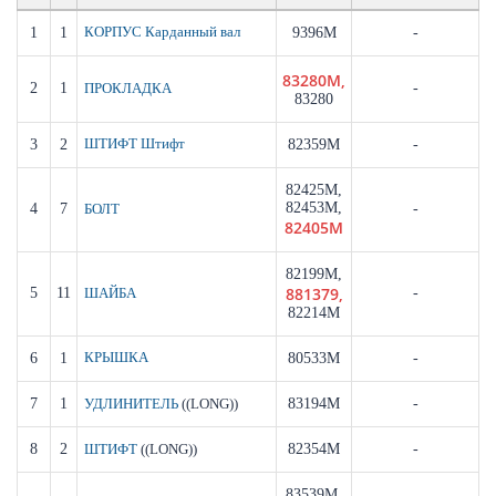
1
1
КОРПУС Карданный вал
9396M
-
83280M,
2
1
-
ПРОКЛАДКА
83280
3
2
ШТИФТ Штифт
82359M
-
82425M,
82453M,
4
7
-
БОЛТ
82405M
82199M,
881379,
5
11
-
ШАЙБА
82214M
6
1
КРЫШКА
80533M
-
7
1
((LONG))
83194M
-
УДЛИНИТЕЛЬ
8
2
((LONG))
82354M
-
ШТИФТ
83539M,