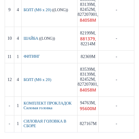
83139M,
82452M,
9
4
((LONG))
-
БОЛТ (M6 x 20)
827207001,
84058M
82199M,
881379,
10
4
((LONG))
-
ШАЙБА
82214M
11
1
ФИТИНГ
82369M
-
83539M,
83139M,
82452M,
12
4
-
БОЛТ (M6 x 20)
827207001,
84058M
94763M,
КОМПЛЕКТ ПРОКЛАДОК
-
1
-
95600M
Силовая головка
СИЛОВАЯ ГОЛОВКА В
-
1
827167M
-
СБОРЕ