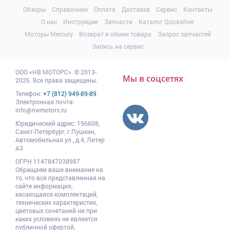
Обзоры
Справочник
Оплата
Доставка
Сервис
Контакты
О нас
Инструкции
Запчасти
Каталог Quicksilver
Моторы Mercury
Возврат и обмен товара
Запрос запчастей
Запись на сервис
ООО
«НВ МОТОРС»
.
© 2013-
Мы в соцсетях
2026. Все права защищены.
Телефон:
+7 (812) 949-89-89
Электронная почта:
info@nwmotors.ru
Юридический адрес:
196608
,
Санкт-Петербург,
г.Пушкин
,
Автомобильная ул., д.4, Литер
А3
ОГРН 1147847038987
Обращаем ваше внимание на
то, что вся представленная на
сайте информация,
касающаяся комплектаций,
технических характеристик,
цветовых сочетаний ни при
каких условиях не является
публичной офертой,