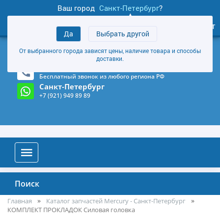
Ваш город
Санкт-Петербург
?
1
0
Личный кабинет
Да
Выбрать другой
товаров
+7 (921) 949 89 89
От выбранного города зависят цены, наличие товара и способы
Магазин и склад в Санкт-Петербурге
(Карта)
доставки.
8-800-555-85-81
Бесплатный звонок из любого региона РФ
Санкт-Петербург
+7 (921) 949 89 89
Поиск
Главная
Каталог запчастей Mercury - Санкт-Петербург
КОМПЛЕКТ ПРОКЛАДОК Силовая головка