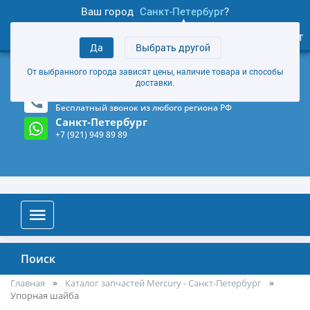
Ваш город
Санкт-Петербург
?
1
0
Личный кабинет
Да
Выбрать другой
товаров
+7 (921) 949 89 89
От выбранного города зависят цены, наличие товара и способы
Магазин и склад в Санкт-Петербурге
(Карта)
доставки.
8-800-555-85-81
Бесплатный звонок из любого региона РФ
Санкт-Петербург
+7 (921) 949 89 89
Поиск
Главная
Каталог запчастей Mercury - Санкт-Петербург
Упорная шайба