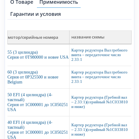
О Товаре
Применимость
Гарантии и условия
мотор/серийные номера
название схемы
Картер редуктора Вал гребного
55 (3 цилиндра)
винта – передаточное число
Серия от 0T980000 и новее USA
2.33:1
60 (3 цилиндра)
Картер редуктора Вал гребного
Серия от 0P325500 и новее
винта – передаточное число
2.33:1
Belgium
50 EFI (4 цилиндра) (4-
Картер редуктора (Гребной вал
тактный)
– 2.33:1)(серийный №1C033810
Серия от 1C000001 до 1C050251
и ниже)
USA
40 EFI (4 цилиндра) (4-
Картер редуктора (Гребной вал
тактный)
– 2.33:1)(серийный №1C033810
Серия от 1C000001 до 1C050251
и ниже)
USA