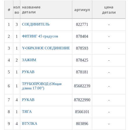
кол
цена
название
#
артикул
во
детали
детали
1
3
СОЕДИНИТЕЛЬ
822771
-
2
1
ФИТИНГ 45 градусов
878404
-
3
1
Y-ОБРАЗНОЕ СОЕДИНЕНИЕ
878593
-
4
2
ЗАЖИМ
878425
-
5
1
РУКАВ
878181
-
ТРУБОПРОВОД (Общая
6
1
85682239
-
длина 17.00")
7
4
РУКАВ
87822990
-
8
1
ТЯГА
8566101
-
9
4
ВТУЛКА
803896
-