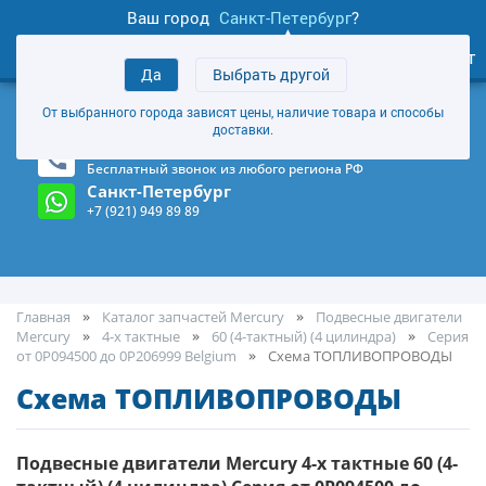
Ваш город
Санкт-Петербург
?
0
Личный кабинет
Да
Выбрать другой
товаров
+7 (921) 949 89 89
От выбранного города зависят цены, наличие товара и способы
Магазин и склад в Санкт-Петербурге
(Карта)
доставки.
8-800-555-85-81
Бесплатный звонок из любого региона РФ
Санкт-Петербург
+7 (921) 949 89 89
Главная
Каталог запчастей Mercury
Подвесные двигатели
Mercury
4-х тактные
60 (4-тактный) (4 цилиндра)
Серия
от 0P094500 до 0P206999 Belgium
Cхема ТОПЛИВОПРОВОДЫ
Cхема ТОПЛИВОПРОВОДЫ
Подвесные двигатели Mercury 4-х тактные 60 (4-