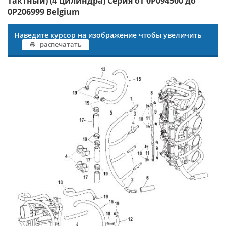
тактный) (4 цилиндра) Серия от 0P094500 до
0P206999 Belgium
Наведите курсор на изображение чтобы увеличить
распечатать