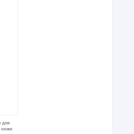
e для
 ниже.