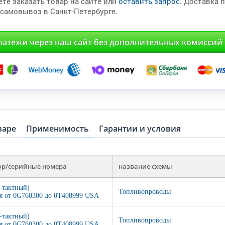
те заказать товар на сайте или
оставить запрос
. Доставка 
 самовывоз в Санкт-Петербурге.
латежи через наш сайт без дополнительных комиссий
варе
Применимость
Гарантии и условия
ор/серийные номера
название схемы
4-тактный)
Топливопроводы
я от 0G760300 до 0T408999 USA
4-тактный)
Топливопроводы
я от 0G760300 до 0T408999 USA