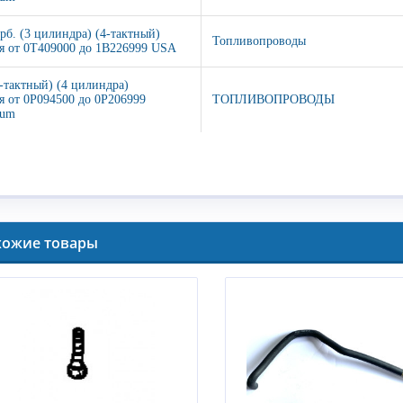
арб. (3 цилиндра) (4-тактный)
Топливопроводы
я от 0T409000 до 1B226999 USA
4-тактный) (4 цилиндра)
я от 0P094500 до 0P206999
ТОПЛИВОПРОВОДЫ
ium
хожие товары