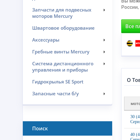
Вы може
России,
Запчасти для подвесных
моторов Mercury
Все п
Швартовое оборудование
Аксессуары
Гребные винты Mercury
Система дистанционного
управления и приборы
О То
Гидрокрылья SE Sport
Запасные части б/у
мот
30 (
Сери
Поиск
40 (
Сери