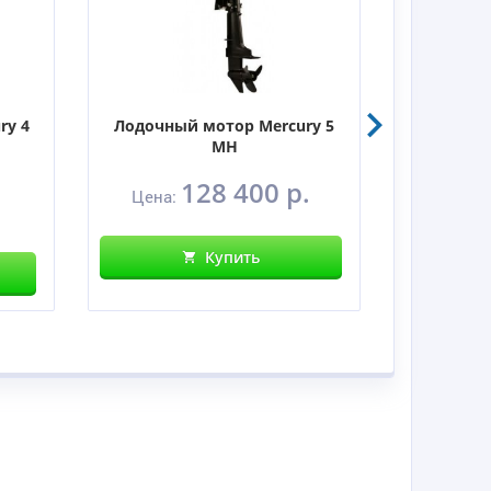
ry 4
Лодочный мотор Mercury 5
Лодочны
MH
128 400 р.
Цена:
Цен
Купить