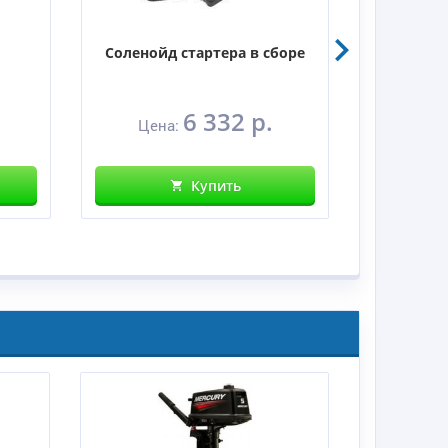
Соленойд стартера в сборе
Уплотн
6 332 р.
Цена:
Це
Купить