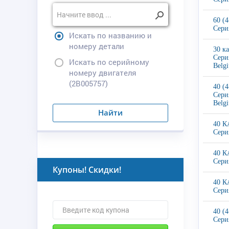
60 (
Сери
Искать по названию и
номеру детали
30 к
Сери
Искать по серийному
Belg
номеру двигателя
(2B005757)
40 (
Сери
Belg
Найти
40 К
Сери
40 К
Сери
Купоны! Скидки!
40 К
Сери
40 (
Сери