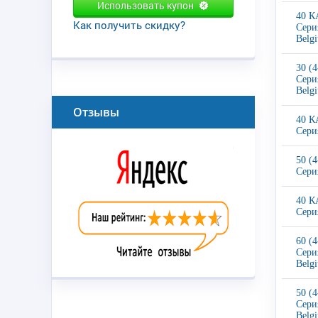
Использовать купон
40 К
Как получить скидку?
Сери
Belg
30 (
Сери
Belg
Отзывы
40 К
Сери
50 (
Сери
40 К
Сери
60 (
Сери
Belg
50 (
Сери
Belg