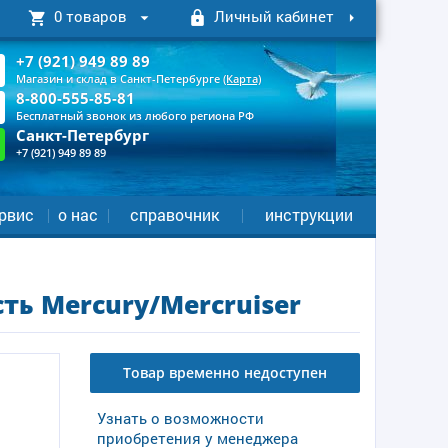
0 товаров
Личный кабинет
+7 (921) 949 89 89
Магазин и склад в Санкт-Петербурге
(Карта)
8-800-555-85-81
Бесплатный звонок из любого региона РФ
Санкт-Петербург
+7 (921) 949 89 89
рвис
о нас
справочник
инструкции
ть Mercury/Mercruiser
Товар временно недоступен
Узнать о возможности
приобретения у менеджера