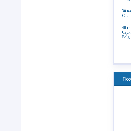
30 к
Сери
40 (
Сери
Belg
По