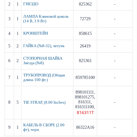
2
1
ГНЕЗДО
825362
-
ЛАМПА Клиновой цоколь
3
1
72729
-
(14 В, 1.9 Вт)
4
1
КРОНШТЕЙН
858615
-
5
2
ГАЙКА (№8-32), латунь
26419
-
СТОПОРНАЯ ШАЙБА
6
2
825361
-
Звезда (№8)
ТРУБОПРОВОД (Общая
7
1
859785100
-
длина 100 фт.)
898101111,
898101275,
816311,
8
5
-
TIE STRAP, (8.00 Inches)
816311100,
816311T
КАБЕЛЬ В СБОРЕ (2.00
9
1
86322A16
-
фт), черн.