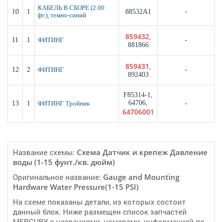
КАБЕЛЬ В СБОРЕ (2.00
10
1
88532A1
-
фт.), темно-синий
859432,
11
1
-
ФИТИНГ
881866
859431,
12
2
-
ФИТИНГ
892403
F85314-1,
64706,
13
1
-
ФИТИНГ Тройник
64706001
Название схемы:
Cхема Датчик и крепеж Давление
воды (1-15 фунт./кв. дюйм)
Оригинальное название:
Gauge and Mounting
Hardware Water Pressure(1-15 PSI)
На схеме показаны детали, из которых состоит
данный блок. Ниже размещен список запчастей
MERCURY с названиями, номерами, информацией по