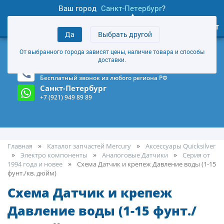
Ваш город
Санкт-Петербург
?
0
Личный кабинет
Да
Выбрать другой
товаров
+7 (921) 949 89 89
От выбранного города зависят цены, наличие товара и способы
Магазин и склад в Санкт-Петербурге
(Карта)
доставки.
8-800-555-85-81
Бесплатный звонок из любого региона РФ
Санкт-Петербург
+7 (921) 949 89 89
Главная
Каталог запчастей Mercury
Аксессуары Quicksilver
Электро компоненты
Аналоговые Датчики
Серия от
1994 года и новее
Cхема Датчик и крепеж Давление воды (1-15
фунт./кв. дюйм)
Cхема Датчик и крепеж
Давление воды (1-15 фунт./