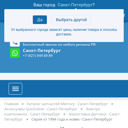
Ваш город
Санкт-Петербург
?
0
Личный кабинет
Да
Выбрать другой
товаров
+7 (921) 949 89 89
От выбранного города зависят цены, наличие товара и способы
Магазин и склад в Санкт-Петербурге
(Карта)
доставки.
8-800-555-85-81
Бесплатный звонок из любого региона РФ
Санкт-Петербург
+7 (921) 949 89 89
Главная
Каталог запчастей Mercury - Санкт-Петербург
Аксессуары Quicksilver - Санкт-Петербург
Электро
компоненты - Санкт-Петербург
Аналоговые Датчики - Санкт-
Петербург
Серия от 1994 года и новее - Санкт-Петербург