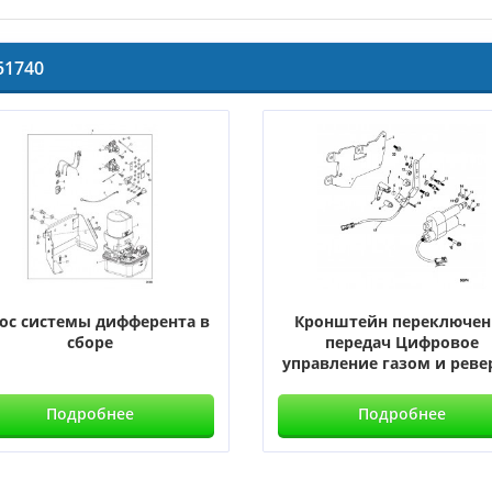
51740
ос системы дифферента в
Кронштейн переключен
сборе
передач Цифровое
управление газом и реверс
Подробнее
Подробнее