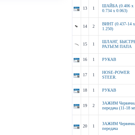
ШАЙБА (0.406 x
13
1
0.734 x 0.063)
ВИНТ (0.437-14 x
14
2
1.250)
ШЛАНГ, БЫСТР
15
1
РАЗЪЕМ ПАПА
16
1
РУКАВ
HOSE-POWER
17
1
STEER.
18
1
РУКАВ
ЗАЖИМ Червячн
19
2
передача (11-18 м
ЗАЖИМ Червячн
20
1
передача