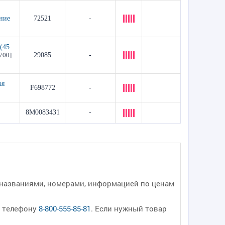
ние
72521
-
(45
700]
29085
-
ая
F698772
-
8M0083431
-
 названиями, номерами, информацией по ценам
о телефону
8-800-555-85-81
. Если нужный товар