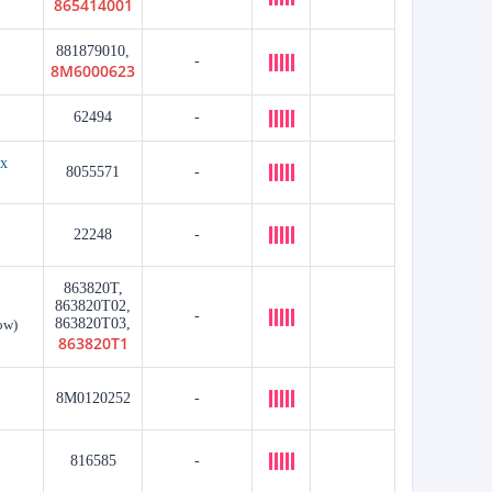
865414001
881879010,
-
8M6000623
62494
-
 x
8055571
-
22248
-
863820T,
863820T02,
-
863820T03,
ow)
863820T1
8M0120252
-
816585
-