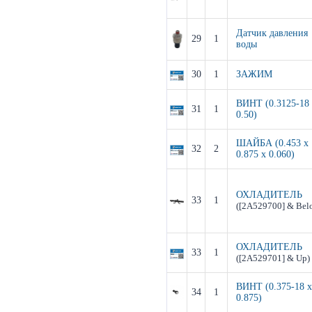
Датчик давления
29
1
воды
30
1
ЗАЖИМ
ВИНТ (0.3125-18
31
1
0.50)
ШАЙБА (0.453 x
32
2
0.875 x 0.060)
ОХЛАДИТЕЛЬ
33
1
([2A529700] & Bel
ОХЛАДИТЕЛЬ
33
1
([2A529701] & Up)
ВИНТ (0.375-18 x
34
1
0.875)