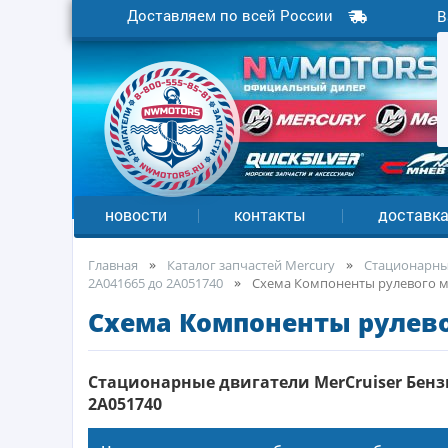
Доставляем по всей России
В
новости
контакты
доставк
Главная
Каталог запчастей Mercury
Стационарные
2A041665 до 2A051740
Cхема Компоненты рулевого 
Cхема Компоненты рулев
Стационарные двигатели MerCruiser Бензин
2A051740