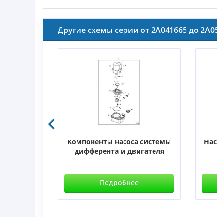
Другие схемы серии от 2A041665 до 2A0
ателя
Компоненты насоса системы
Нас
дифферента и двигателя
е
Подробнее