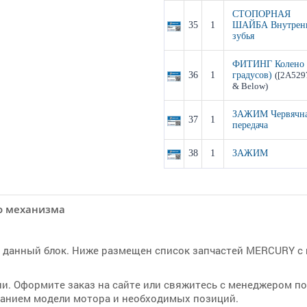
СТОПОРНАЯ
35
1
ШАЙБА Внутрен
зубья
ФИТИНГ Колено 
36
1
градусов)
([2A529
& Below)
ЗАЖИМ Червячн
37
1
передача
38
1
ЗАЖИМ
о механизма
т данный блок. Ниже размещен список запчастей MERCURY с
ии. Оформите заказ на сайте или свяжитесь с менеджером п
занием модели мотора и необходимых позиций.