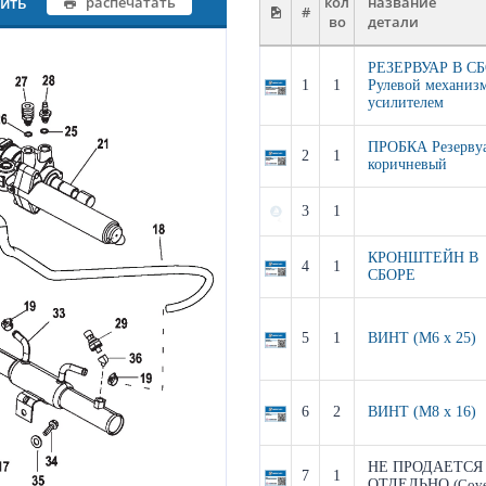
чить
распечатать
кол
название
#
во
детали
РЕЗЕРВУАР В С
1
1
Рулевой механизм
усилителем
ПРОБКА Резервуа
2
1
коричневый
3
1
КРОНШТЕЙН В
4
1
СБОРЕ
5
1
ВИНТ (M6 x 25)
6
2
ВИНТ (M8 x 16)
НЕ ПРОДАЕТСЯ
7
1
ОТДЕЛЬНО
(Cove