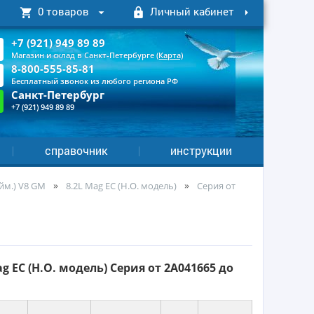
0 товаров
Личный кабинет
+7 (921) 949 89 89
Магазин и склад в Санкт-Петербурге
(Карта)
8-800-555-85-81
Бесплатный звонок из любого региона РФ
Санкт-Петербург
+7 (921) 949 89 89
справочник
инструкции
юйм.) V8 GM
8.2L Mag EC (H.O. модель)
Серия от
 EC (H.O. модель) Серия от 2A041665 до