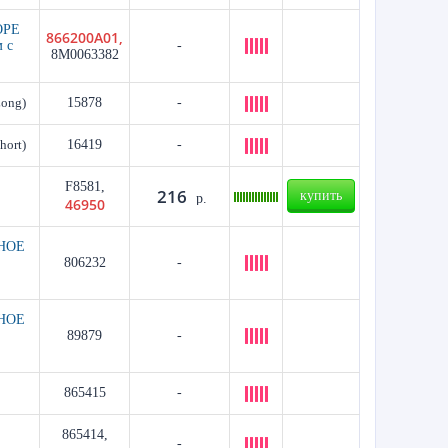
ОРЕ
866200A01,
 с
-
8M0063382
Long)
15878
-
hort)
16419
-
F8581,
216
купить
р.
46950
НОЕ
806232
-
НОЕ
89879
-
865415
-
865414,
-