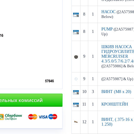
НАСОС
([2A57598
8
1
Below)
PUMP
([2A575987
8
1
Up)
ШКИВ НАСОСА
ГИДРОУСИЛИТ
9
1
MERCRUISER
4.3/5.0/5.7/6.2/7.4
([2A575986] & Bel
9
1
([2A575987] & Up)
10
3
ВИНТ (M8 x 20)
тельных комиссий
11
1
КРОНШТЕЙН
ВИНТ, (.375-16 x
12
1
1.250)