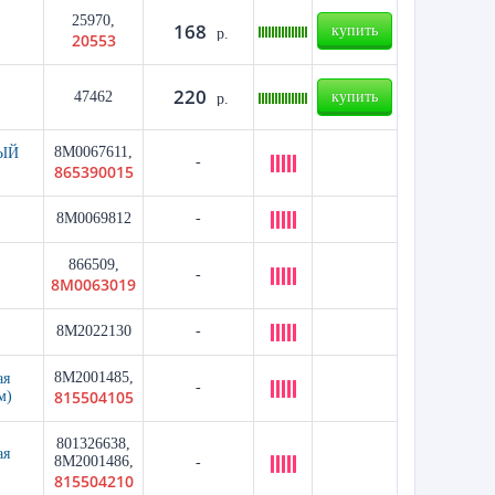
25970,
168
купить
р.
20553
220
47462
купить
р.
8M0067611,
ЫЙ
-
865390015
8M0069812
-
866509,
-
8M0063019
8M2022130
-
8M2001485,
ая
-
815504105
м)
801326638,
ая
8M2001486,
-
815504210