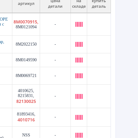
цена
на
купить
артикул
детали
складе
деталь
БОРЕ
8M0070915,
 с
-
8M0121094
р,
8M2022150
-
8M0149590
-
8M0069721
-
4010625,
8215831,
-
82130025
81893416,
-
4010716
NSS
-
r)