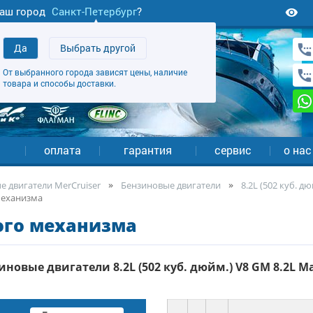
аш город
Санкт-Петербург
?
Да
Выбрать другой
От выбранного города зависят цены, наличие
товара и способы доставки.
а
оплата
гарантия
сервис
о нас
 двигатели MerCruiser
Бензиновые двигатели
8.2L (502 куб. д
механизма
ого механизма
овые двигатели 8.2L (502 куб. дюйм.) V8 GM 8.2L Mag