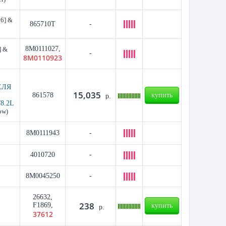
6] &
865710T
-
8M0111027,
] &
-
8M0110923
ЕЛЯ
15,035
861578
купить
р.
/8.2L
ow)
8M0111943
-
4010720
-
8M0045250
-
26632,
238
F1869,
купить
р.
37612