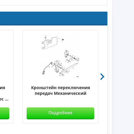
ия
Кронштейн переключения
Осно
передач Механический
проме
 ...
Подробнее