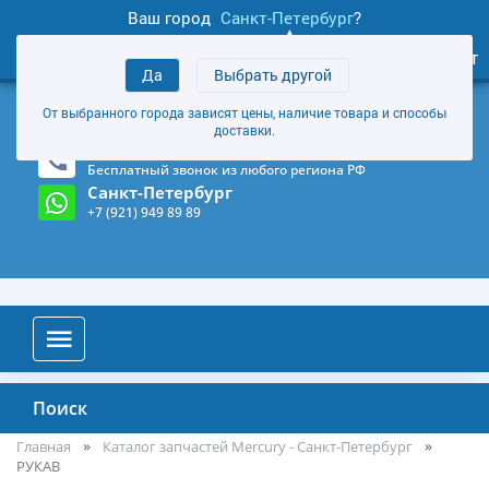
Ваш город
Санкт-Петербург
?
1
0
Личный кабинет
Да
Выбрать другой
товаров
+7 (921) 949 89 89
От выбранного города зависят цены, наличие товара и способы
Магазин и склад в Санкт-Петербурге
(Карта)
доставки.
8-800-555-85-81
Бесплатный звонок из любого региона РФ
Санкт-Петербург
+7 (921) 949 89 89
Поиск
Главная
Каталог запчастей Mercury - Санкт-Петербург
РУКАВ