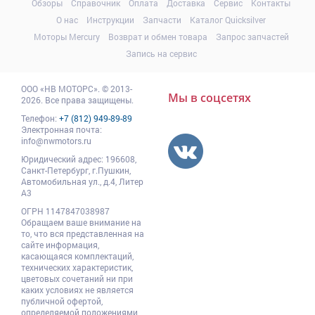
Обзоры
Справочник
Оплата
Доставка
Сервис
Контакты
О нас
Инструкции
Запчасти
Каталог Quicksilver
Моторы Mercury
Возврат и обмен товара
Запрос запчастей
Запись на сервис
ООО
«НВ МОТОРС»
.
© 2013-
Мы в соцсетях
2026. Все права защищены.
Телефон:
+7 (812) 949-89-89
Электронная почта:
info@nwmotors.ru
Юридический адрес:
196608
,
Санкт-Петербург,
г.Пушкин
,
Автомобильная ул., д.4, Литер
А3
ОГРН 1147847038987
Обращаем ваше внимание на
то, что вся представленная на
сайте информация,
касающаяся комплектаций,
технических характеристик,
цветовых сочетаний ни при
каких условиях не является
публичной офертой,
определяемой положениями