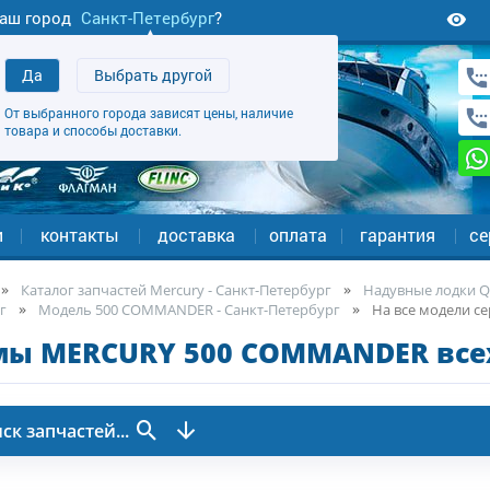
аш город
Санкт-Петербург
?
Да
Выбрать другой
От выбранного города зависят цены, наличие
товара и способы доставки.
и
контакты
доставка
оплата
гарантия
се
Каталог запчастей Mercury - Санкт-Петербург
Надувные лодки Qu
г
Модель 500 COMMANDER - Санкт-Петербург
На все модели се
мы MERCURY 500 COMMANDER все
ск запчастей...