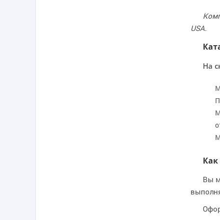
Комп
USA.
Кат
На с
М
П
М
о
М
Как
Вы м
выполня
Офор