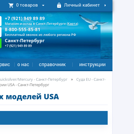
0 товаров
Личный кабинет
+7 (921) 949 89 89
Магазин и склад в Санкт-Петербурге
(Карта)
8-800-555-85-81
Бесплатный звонок из любого региона РФ
Санкт-Петербург
+7 (921) 949 89 89
рвис
о нас
справочник
инструкции
icksilver/Mercury - Санкт-Петербург
Суда EU - Санкт-
рии USA - Санкт-Петербург
х моделей USA