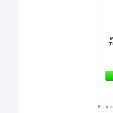
М
(
Всего то