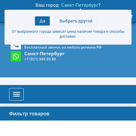
Ваш город
Санкт-Петербург
?
0
Личный кабинет
Да
Выбрать другой
товаров
+7 (921) 949 89 89
От выбранного города зависят цены, наличие товара и способы
Магазин и склад в Санкт-Петербурге
(Карта)
доставки.
8-800-555-85-81
Бесплатный звонок из любого региона РФ
Санкт-Петербург
+7 (921) 949 89 89
Фильтр товаров