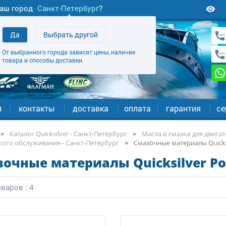
аш город
Санкт-Петербург
?
Да
Выбрать другой
От выбранного города зависят цены, наличие
товара и способы доставки.
и
контакты
доставка
оплата
гарантия
се
Каталог Quicksilver - Санкт-Петербург
Масла и смазки для двигат
кого обслуживания - Санкт-Петербург
Смазочные материалы Quicksi
очные материалы Quicksilver Po
варов : 4