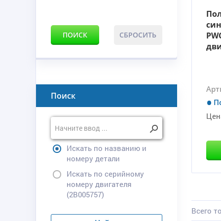
По
син
ПОИСК
СБРОСИТЬ
PWC
дви
Арт
Поиск
П
Цен
Искать по названию и
номеру детали
Искать по серийному
номеру двигателя
(2B005757)
Всего то