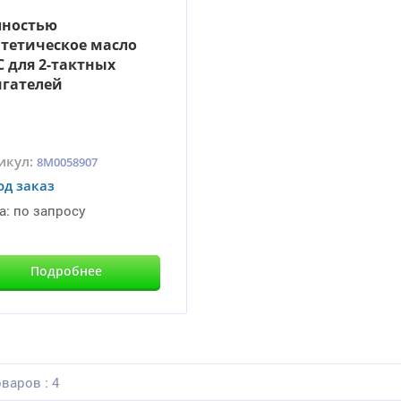
лностью
тетическое масло
 для 2-тактных
гателей
икул:
8M0058907
од заказ
а:
по запросу
Подробнее
варов : 4