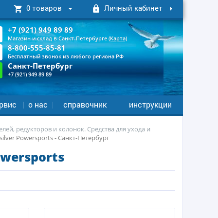
0 товаров
Личный кабинет
+7 (921) 949 89 89
Магазин и склад в Санкт-Петербурге
(Карта)
8-800-555-85-81
Бесплатный звонок из любого региона РФ
Санкт-Петербург
+7 (921) 949 89 89
рвис
о нас
справочник
инструкции
елей, редукторов и колонок. Средства для ухода и
lver Powersports - Санкт-Петербург
wersports