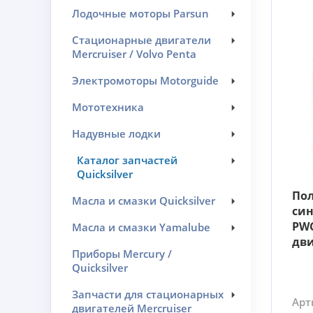
Лодочные моторы Parsun
Стационарные двигатели
Mercruiser / Volvo Penta
Электромоторы Motorguide
Мототехника
Надувные лодки
Каталог запчастей
Quicksilver
По
Масла и смазки Quicksilver
син
PWC
Масла и смазки Yamalube
дви
Приборы Mercury /
Quicksilver
Запчасти для стационарных
Арт
двигателей Mercruiser