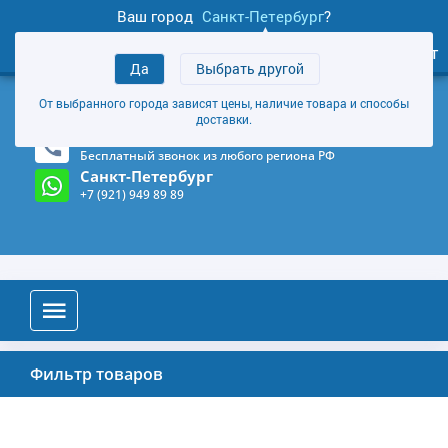
Ваш город
Санкт-Петербург
?
0
Личный кабинет
Да
Выбрать другой
товаров
+7 (921) 949 89 89
От выбранного города зависят цены, наличие товара и способы
Магазин и склад в Санкт-Петербурге
(Карта)
доставки.
8-800-555-85-81
Бесплатный звонок из любого региона РФ
Санкт-Петербург
+7 (921) 949 89 89
Фильтр товаров