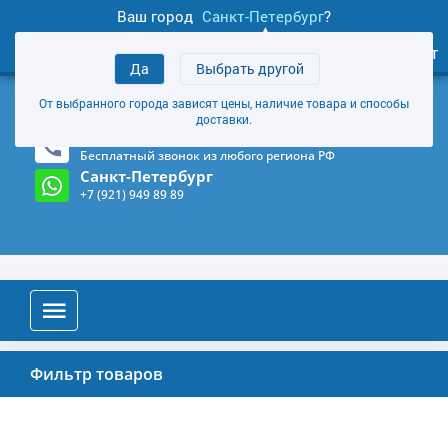
Ваш город
Санкт-Петербург
?
0
Личный кабинет
Да
Выбрать другой
товаров
+7 (921) 949 89 89
От выбранного города зависят цены, наличие товара и способы
Магазин и склад в Санкт-Петербурге
(Карта)
доставки.
8-800-555-85-81
Бесплатный звонок из любого региона РФ
Санкт-Петербург
+7 (921) 949 89 89
Фильтр товаров