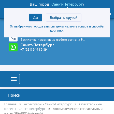
Ваш город
Санкт-Петербург
?
1
0
Личный кабинет
Да
Выбрать другой
товаров
+7 (921) 949 89 89
От выбранного города зависят цены, наличие товара и способы
Магазин и склад в Санкт-Петербурге
(Карта)
доставки.
8-800-555-85-81
Бесплатный звонок из любого региона РФ
Санкт-Петербург
+7 (921) 949 89 89
Поиск
Главная
Аксессуары - Санкт-Петербург
Спасательные
жилеты - Санкт-Петербург
Автоматический спасательный
жилет SEA-PRO (чёрный)