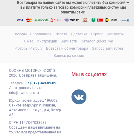
Все товары на нашем сайте вы можете оплатить без комиссий —
вы платите только за товар, комиссии платежных систем мы
оплатим сами
Обзоры
Справочник
Оплата
Доставка
Сервис
Контакты
О нас
Инструкции
Запчасти
Каталог Quicksilver
Моторы Mercury
Возврат и обмен товара
Запрос запчастей
Запись на сервис
ООО
«НВ МОТОРС»
.
© 2013-
Мы в соцсетях
2026. Все права защищены.
Телефон:
+7 (812) 949-89-89
Электронная почта:
info@nwmotors.ru
Юридический адрес:
196608
,
Санкт-Петербург,
г.Пушкин
,
Автомобильная ул., д.4, Литер
А3
ОГРН 1147847038987
Обращаем ваше внимание на
то, что вся представленная на