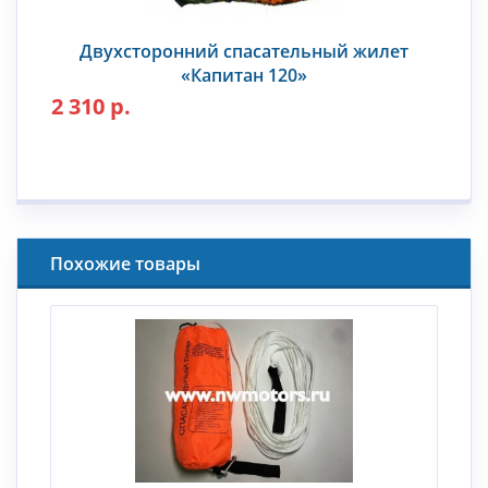
Двухсторонний спасательный жилет
«Капитан 120»
2 310 р.
Похожие товары
%