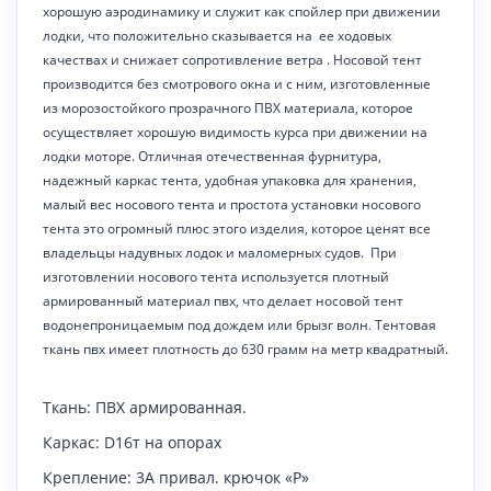
хорошую аэродинамику и служит как спойлер при движении
лодки, что положительно сказывается на ее ходовых
качествах и снижает сопротивление ветра . Носовой тент
производится без смотрового окна и с ним, изготовленные
из морозостойкого прозрачного ПВХ материала, которое
осуществляет хорошую видимость курса при движении на
лодки моторе. Отличная отечественная фурнитура,
надежный каркас тента, удобная упаковка для хранения,
малый вес носового тента и простота установки носового
тента это огромный плюс этого изделия, которое ценят все
владельцы надувных лодок и маломерных судов. При
изготовлении носового тента используется плотный
армированный материал пвх, что делает носовой тент
водонепроницаемым под дождем или брызг волн. Тентовая
ткань пвх имеет плотность до 630 грамм на метр квадратный.
Ткань: ПВХ армированная.
Каркас:
D
16т на опорах
Крепление: 3А привал. крючок «Р»