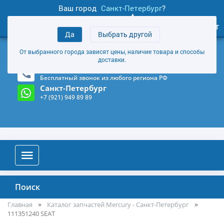
Ваш город
Санкт-Петербург
?
1
0
Личный кабинет
Да
Выбрать другой
товаров
+7 (921) 949 89 89
От выбранного города зависят цены, наличие товара и способы
Магазин и склад в Санкт-Петербурге
(Карта)
доставки.
8-800-555-85-81
Бесплатный звонок из любого региона РФ
Санкт-Петербург
+7 (921) 949 89 89
Поиск
Главная
Каталог запчастей Mercury - Санкт-Петербург
111351240 SEAT