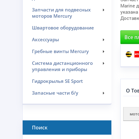
Marine 
Запчасти для подвесных
указана
моторов Mercury
Доставк
Швартовое оборудование
Все п
Аксессуары
Гребные винты Mercury
Система дистанционного
управления и приборы
Гидрокрылья SE Sport
О То
Запасные части б/у
мот
Поиск