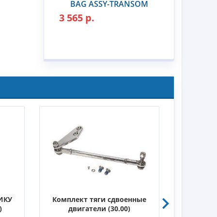
BAG ASSY-TRANSOM
3 565 р.
ИКУ
Комплект тяги сдвоенные
К
)
двигатели (30.00)