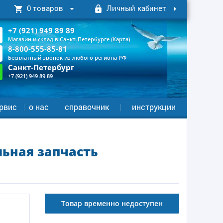
0 товаров
Личный кабинет
+7 (921) 949 89 89
Магазин и склад в Санкт-Петербурге
(Карта)
8-800-555-85-81
Бесплатный звонок из любого региона РФ
Санкт-Петербург
+7 (921) 949 89 89
рвис
о нас
справочник
инструкции
льная запчасть
Товар временно недоступен