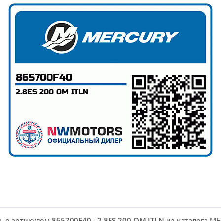
ь с артикулом
865700F40
-
2.8ES 200 OM ITLN
из каталога M