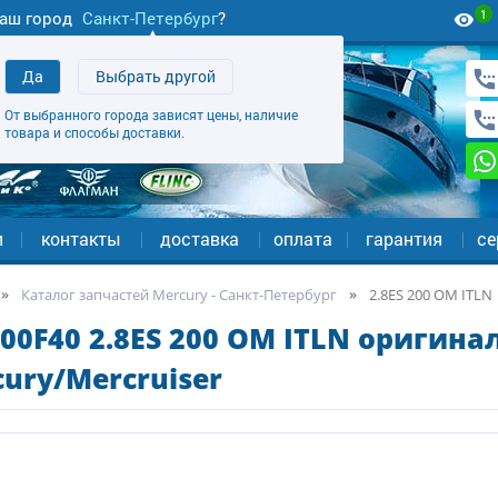
1
аш город
Санкт-Петербург
?
Да
Выбрать другой
От выбранного города зависят цены, наличие
товара и способы доставки.
и
контакты
доставка
оплата
гарантия
се
Каталог запчастей Mercury - Санкт-Петербург
2.8ES 200 OM ITLN
00F40 2.8ES 200 OM ITLN оригина
ury/Mercruiser