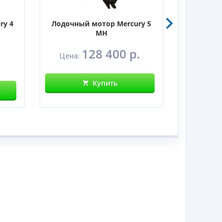
ry 4
Лодочный мотор Mercury 5
Лодочны
MH
128 400 р.
Цена:
Цен
Купить