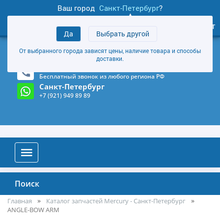
Ваш город
Санкт-Петербург
?
1
0
Личный кабинет
Да
Выбрать другой
товаров
+7 (921) 949 89 89
От выбранного города зависят цены, наличие товара и способы
Магазин и склад в Санкт-Петербурге
(Карта)
доставки.
8-800-555-85-81
Бесплатный звонок из любого региона РФ
Санкт-Петербург
+7 (921) 949 89 89
Поиск
Главная
Каталог запчастей Mercury - Санкт-Петербург
ANGLE-BOW ARM