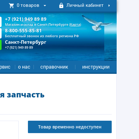
0 товаров
Личный кабинет
+7 (921) 949 89 89
Магазин и склад в Санкт-Петербурге
(Карта)
8-800-555-85-81
Бесплатный звонок из любого региона РФ
Санкт-Петербург
+7 (921) 949 89 89
рвис
о нас
справочник
инструкции
я запчасть
Товар временно недоступен