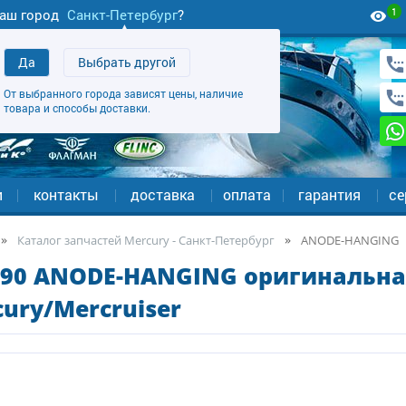
1
аш город
Санкт-Петербург
?
Да
Выбрать другой
От выбранного города зависят цены, наличие
товара и способы доставки.
и
контакты
доставка
оплата
гарантия
се
Каталог запчастей Mercury - Санкт-Петербург
ANODE-HANGING
690 ANODE-HANGING оригинальна
ury/Mercruiser