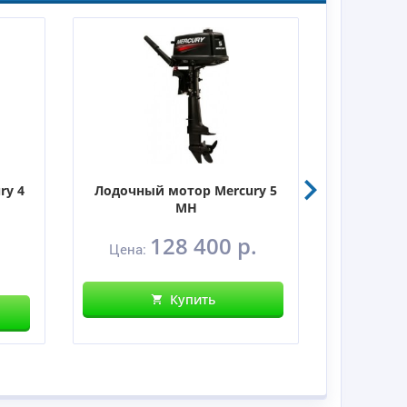
ry 4
Лодочный мотор Mercury 5
Лодочны
MH
128 400 р.
Цена:
Цен
Купить