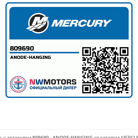
ь с артикулом
809690
-
ANODE-HANGING
из каталога MERCU