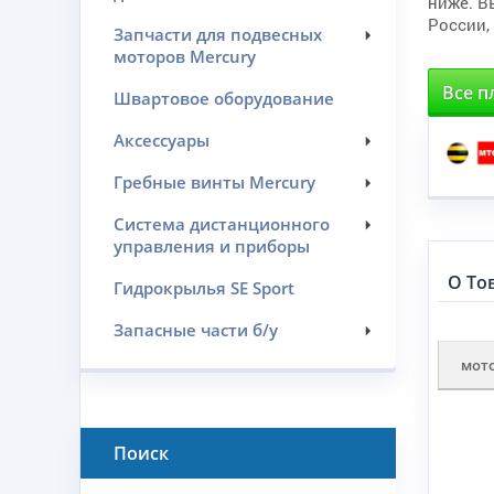
ниже. В
России,
Запчасти для подвесных
моторов Mercury
Все п
Швартовое оборудование
Аксессуары
Гребные винты Mercury
Система дистанционного
управления и приборы
О То
Гидрокрылья SE Sport
Запасные части б/у
мот
Поиск