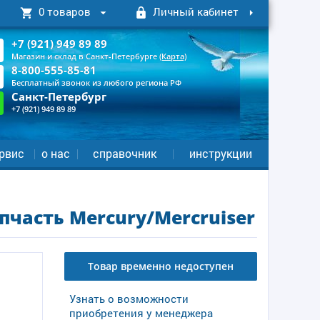
0 товаров
Личный кабинет
+7 (921) 949 89 89
Магазин и склад в Санкт-Петербурге
(Карта)
8-800-555-85-81
Бесплатный звонок из любого региона РФ
Санкт-Петербург
+7 (921) 949 89 89
рвис
о нас
справочник
инструкции
пчасть Mercury/Mercruiser
Товар временно недоступен
Узнать о возможности
приобретения у менеджера