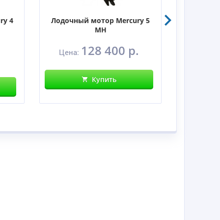
ry 4
Лодочный мотор Mercury 5
Лодочны
MH
128 400 р.
Цена:
Цен
Купить