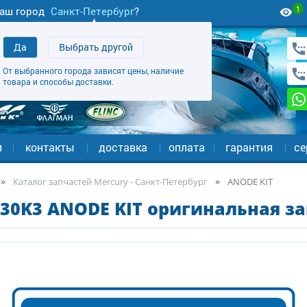
1
аш город
Санкт-Петербург
?
Да
Выбрать другой
От выбранного города зависят цены, наличие
товара и способы доставки.
и
контакты
доставка
оплата
гарантия
се
Каталог запчастей Mercury - Санкт-Петербург
ANODE KIT
30K3 ANODE KIT оригинальная за