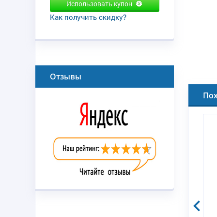
Использовать купон
Как получить скидку?
Отзывы
По
В
ВИНТ ГРЕБНОЙ OFFSH 14R21