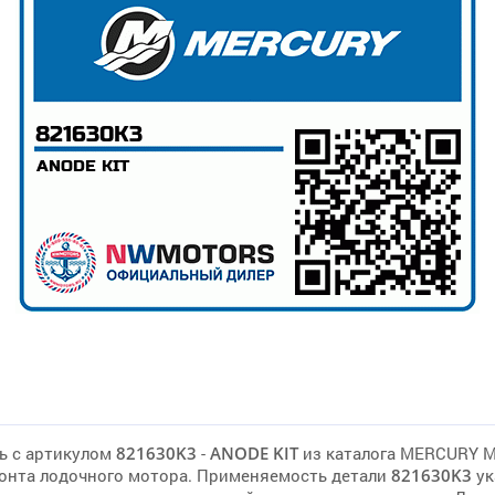
ь с артикулом
821630K3
-
ANODE KIT
из каталога MERCURY M
онта лодочного мотора. Применяемость детали
821630K3
ук