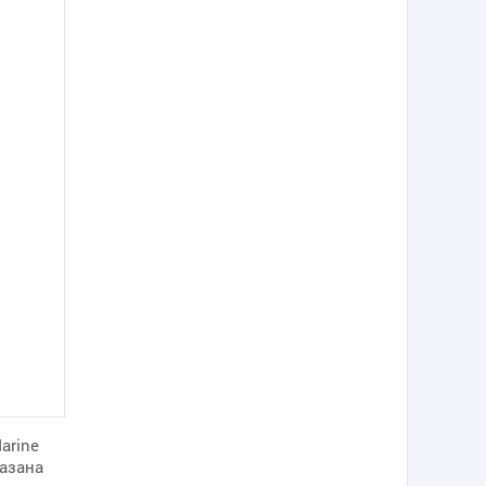
arine
азана