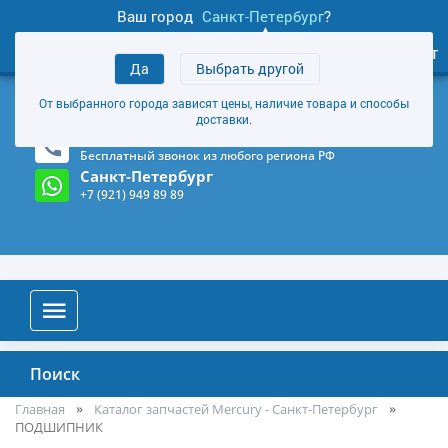
Ваш город
Санкт-Петербург
?
1
0
Личный кабинет
Да
Выбрать другой
товаров
+7 (921) 949 89 89
От выбранного города зависят цены, наличие товара и способы
Магазин и склад в Санкт-Петербурге
(Карта)
доставки.
8-800-555-85-81
Бесплатный звонок из любого региона РФ
Санкт-Петербург
+7 (921) 949 89 89
Поиск
Главная
Каталог запчастей Mercury - Санкт-Петербург
ПОДШИПНИК