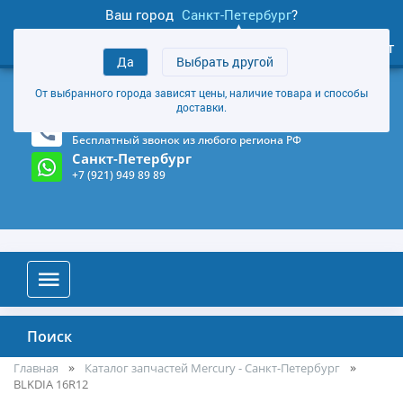
Ваш город
Санкт-Петербург
?
1
0
Личный кабинет
Да
Выбрать другой
товаров
+7 (921) 949 89 89
От выбранного города зависят цены, наличие товара и способы
Магазин и склад в Санкт-Петербурге
(Карта)
доставки.
8-800-555-85-81
Бесплатный звонок из любого региона РФ
Санкт-Петербург
+7 (921) 949 89 89
Поиск
Главная
Каталог запчастей Mercury - Санкт-Петербург
BLKDIA 16R12