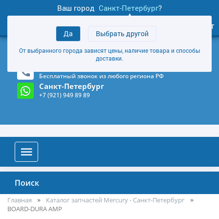
Ваш город
Санкт-Петербург
?
1
0
Личный кабинет
Да
Выбрать другой
товаров
+7 (921) 949 89 89
От выбранного города зависят цены, наличие товара и способы
Магазин и склад в Санкт-Петербурге
(Карта)
доставки.
8-800-555-85-81
Бесплатный звонок из любого региона РФ
Санкт-Петербург
+7 (921) 949 89 89
Поиск
Главная
Каталог запчастей Mercury - Санкт-Петербург
BOARD-DURA AMP