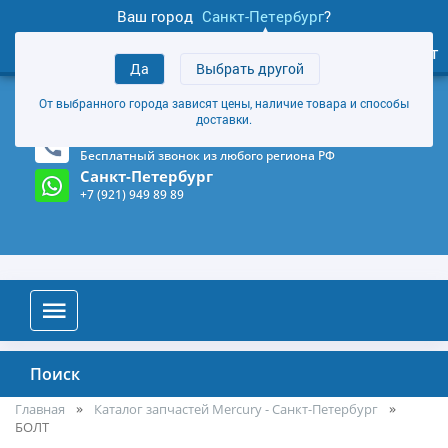
Ваш город
Санкт-Петербург
?
1
0
Личный кабинет
Да
Выбрать другой
товаров
+7 (921) 949 89 89
От выбранного города зависят цены, наличие товара и способы
Магазин и склад в Санкт-Петербурге
(Карта)
доставки.
8-800-555-85-81
Бесплатный звонок из любого региона РФ
Санкт-Петербург
+7 (921) 949 89 89
Поиск
Главная
Каталог запчастей Mercury - Санкт-Петербург
БОЛТ