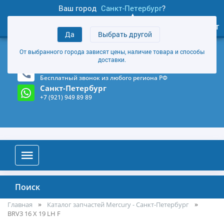
Ваш город
Санкт-Петербург
?
1
0
Личный кабинет
Да
Выбрать другой
товаров
+7 (921) 949 89 89
От выбранного города зависят цены, наличие товара и способы
Магазин и склад в Санкт-Петербурге
(Карта)
доставки.
8-800-555-85-81
Бесплатный звонок из любого региона РФ
Санкт-Петербург
+7 (921) 949 89 89
Поиск
Главная
Каталог запчастей Mercury - Санкт-Петербург
BRV3 16 X 19 LH F