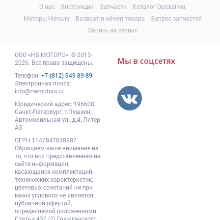
О нас
Инструкции
Запчасти
Каталог Quicksilver
Моторы Mercury
Возврат и обмен товара
Запрос запчастей
Запись на сервис
ООО
«НВ МОТОРС»
.
© 2013-
Мы в соцсетях
2026. Все права защищены.
Телефон:
+7 (812) 949-89-89
Электронная почта:
info@nwmotors.ru
Юридический адрес:
196608
,
Санкт-Петербург,
г.Пушкин
,
Автомобильная ул., д.4, Литер
А3
ОГРН 1147847038987
Обращаем ваше внимание на
то, что вся представленная на
сайте информация,
касающаяся комплектаций,
технических характеристик,
цветовых сочетаний ни при
каких условиях не является
публичной офертой,
определяемой положениями
Статьи 437 (2) Гражданского