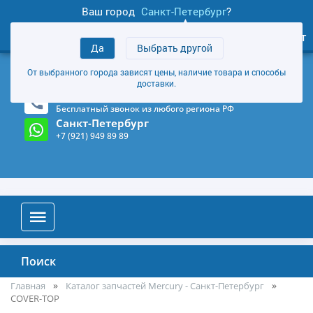
Ваш город
Санкт-Петербург
?
1
0
Личный кабинет
Да
Выбрать другой
товаров
+7 (921) 949 89 89
От выбранного города зависят цены, наличие товара и способы
Магазин и склад в Санкт-Петербурге
(Карта)
доставки.
8-800-555-85-81
Бесплатный звонок из любого региона РФ
Санкт-Петербург
+7 (921) 949 89 89
Поиск
Главная
Каталог запчастей Mercury - Санкт-Петербург
COVER-TOP