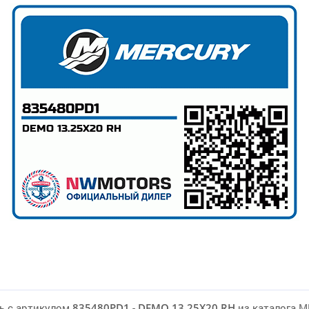
ь с артикулом
835480PD1
-
DEMO 13.25X20 RH
из каталога 