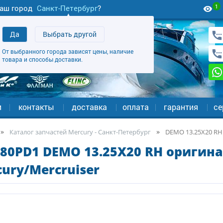
1
аш город
Санкт-Петербург
?
Да
Выбрать другой
От выбранного города зависят цены, наличие
товара и способы доставки.
и
контакты
доставка
оплата
гарантия
се
Каталог запчастей Mercury - Санкт-Петербург
DEMO 13.25X20 RH
80PD1 DEMO 13.25X20 RH оригина
ury/Mercruiser