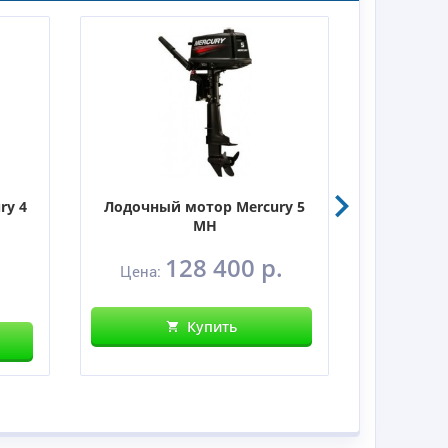
ry 4
Лодочный мотор Mercury 5
Лодочны
MH
128 400 р.
Цена:
Цен
Купить