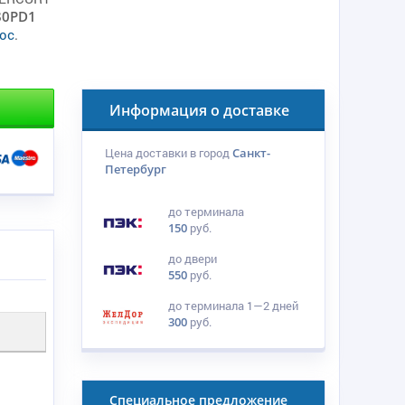
80PD1
ос
.
Информация о доставке
Цена доставки в город
Санкт-
Петербург
до терминала
150
руб.
до двери
550
руб.
до терминала
1—2 дней
300
руб.
Специальное предложение