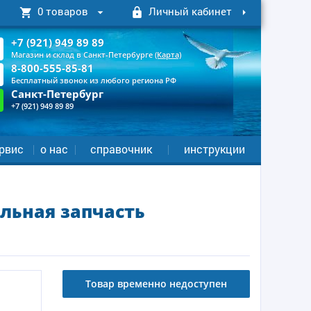
0 товаров
Личный кабинет
+7 (921) 949 89 89
Магазин и склад в Санкт-Петербурге
(Карта)
8-800-555-85-81
Бесплатный звонок из любого региона РФ
Санкт-Петербург
+7 (921) 949 89 89
рвис
о нас
справочник
инструкции
льная запчасть
Товар временно недоступен