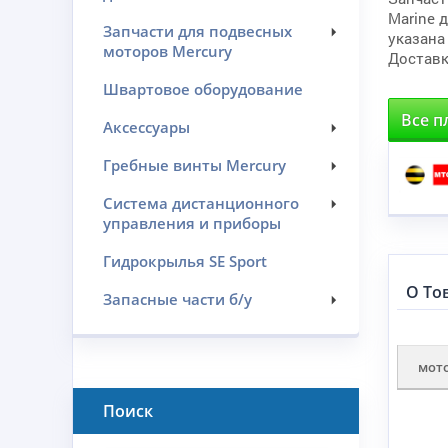
Marine 
Запчасти для подвесных
указана
моторов Mercury
Доставк
Швартовое оборудование
Все п
Аксессуары
Гребные винты Mercury
Система дистанционного
управления и приборы
Гидрокрылья SE Sport
О То
Запасные части б/у
мот
Поиск