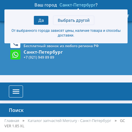
Ваш город
Санкт-Петербург
?
1
0
Личный кабинет
Да
Выбрать другой
товаров
+7 (921) 949 89 89
От выбранного города зависят цены, наличие товара и способы
Магазин и склад в Санкт-Петербурге
(Карта)
доставки.
8-800-555-85-81
Бесплатный звонок из любого региона РФ
Санкт-Петербург
+7 (921) 949 89 89
Поиск
Главная
Каталог запчастей Mercury - Санкт-Петербург
GC
VER 1.85 XL